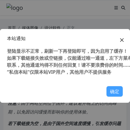
首页
媒体图像
设计软件
正文
本站通知
AutoCAD 2008 32位官方简体中文注
册版支持win7/win8/winxp
登陆显示不正常，刷新一下再登陆即可，因为启用了缓存！
如果下载链接失效或空链接，仅能通过唯一通道，左下方菜单
联系，其他通道均得不到任何回复！请不要浪费你的时间.....
48,648 次浏览
次阅读
“私信本站”仅限本站VIP用户，其他用户不提供服务
共计 1774 个字符，预计需要花费 5 分钟才能阅读完成。
确定
原创文章，转载请注明：
转载自
cnorg.12hp.de
注意：
由于网站空间位于国外，建议避开晚上的访问高峰
期，以免因访问缓慢而影响你的使用体验。
若下载链接为空，是由于国外空间速度缓慢，引发缓存问题