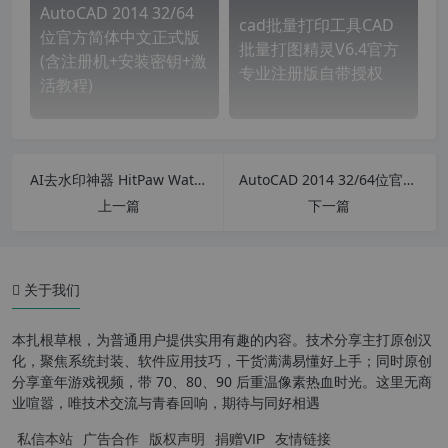
AutoCAD 2014 32/64
cad批量打印工具CAD
位官方简体中文正式版
批量打图精灵V6.4官方
(含注册机+安装密钥+激
专业注册版自带授权
活教程)
AI去水印神器 HitPaw Watermark Remover v2.3.08 中文版 视频图片去水印神器
AutoCAD 2014 32/64位官方简体中文正式版(含注册机+安装密钥+激活教程)
上一篇
下一篇
关于我们
本扎根草根，为普通用户提供实用有趣的内容。技术分享主打原创汉
化，聚焦系统封装、软件应用技巧，干货满满易懂好上手；同时原创
分享童年游戏视频，带 70、80、90 后重温像素热血时光。这里无商
业喧嚣，唯技术交流与青春回响，期待与同好相遇
私信本站
广告合作
版权声明
捐赠VIP
友情链接