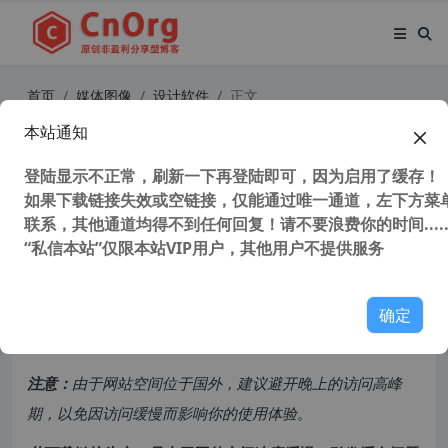
首页
媒体图像
设计软件
正文
本站通知
AutoCAD 2015 32/64位官方简体中
文正式版(含注册机+安装密钥+激活
登陆显示不正常，刷新一下再登陆即可，因为启用了缓存！
如果下载链接失效或空链接，仅能通过唯一通道，左下方菜单
教程)
联系，其他通道均得不到任何回复！请不要浪费你的时间.....
“私信本站”仅限本站VIP用户，其他用户不提供服务
48,930 次浏览
次阅读
共计 1363 个字符，预计需要花费 4 分钟才能阅读完成。
确定
原创文章，转载请注明：
转载自
cnorg.12hp.de
注意：
由于网站空间位于国外，建议避开晚上的访问高峰
期，以免因访问缓慢而影响你的使用体验。