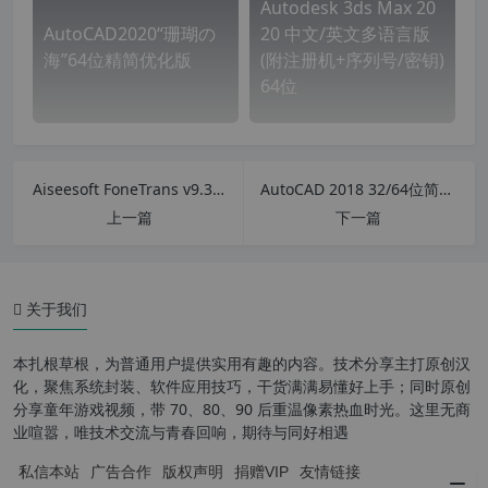
Autodesk 3ds Max 20
AutoCAD2020“珊瑚の
20 中文/英文多语言版
海”64位精简优化版
(附注册机+序列号/密钥)
64位
Aiseesoft FoneTrans v9.3.10 中文特别版 IOS设备管理软件
AutoCAD 2018 32/64位简体中文正式版(含注册机+安装密钥+激活教程)
上一篇
下一篇
关于我们
本扎根草根，为普通用户提供实用有趣的内容。技术分享主打原创汉
化，聚焦系统封装、软件应用技巧，干货满满易懂好上手；同时原创
分享童年游戏视频，带 70、80、90 后重温像素热血时光。这里无商
业喧嚣，唯技术交流与青春回响，期待与同好相遇
私信本站
广告合作
版权声明
捐赠VIP
友情链接
安装步骤