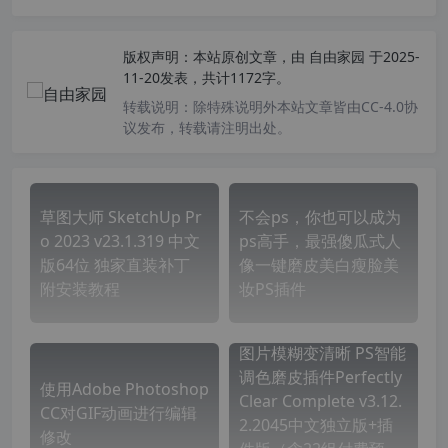
版权声明：
本站原创文章，由
自由家园
于2025-
11-20发表，共计1172字。
转载说明：
除特殊说明外本站文章皆由CC-4.0协
议发布，转载请注明出处。
草图大师 SketchUp Pr
不会ps，你也可以成为
o 2023 v23.1.319 中文
ps高手，最强傻瓜式人
版64位 独家直装补丁
像一键磨皮美白瘦脸美
附安装教程
妆PS插件
图片模糊变清晰 PS智能
调色磨皮插件Perfectly
使用Adobe Photoshop
Clear Complete v3.12.
CC对GIF动画进行编辑
2.2045中文独立版+插
修改