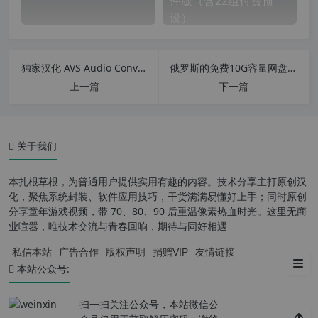
件版（含22组付费预
设）
独家汉化 AVS Audio Converter v10.4.2.637 AVS音频转换器 转换音频格式
俄罗斯的免费10G容量网盘Yandex Disk附客户端YandexDisk v3.2简繁中文汉化版
上一篇
下一篇
关于我们
本扎根草根，为普通用户提供实用有趣的内容。技术分享主打原创汉
化，聚焦系统封装、软件应用技巧，干货满满易懂好上手；同时原创
分享童年游戏视频，带 70、80、90 后重温像素热血时光。这里无商
FlexSim2023 主要功能
业喧嚣，唯技术交流与青春回响，期待与同好相遇
私信本站
广告合作
版权声明
捐赠VIP
友情链接
FlexSim2023 安装教程
本站公众号:
扫一扫关注公众号，本站微信公