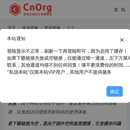
首页
媒体图像
图形图像
正文
本站通知
独家汉化 物流仿真软件 FlexSim 202
3 Update 2 简体中文汉化注册版
登陆显示不正常，刷新一下再登陆即可，因为启用了缓存！
如果下载链接失效或空链接，仅能通过唯一通道，左下方菜单
联系，其他通道均得不到任何回复！请不要浪费你的时间.....
43,215 次浏览
次阅读
“私信本站”仅限本站VIP用户，其他用户不提供服务
共计 1172 个字符，预计需要花费 3 分钟才能阅读完成。
确定
原创文章，转载请注明：
转载自
cnorg.12hp.de
注意：
由于网站空间位于国外，建议避开晚上的访问高峰
期，以免因访问缓慢而影响你的使用体验。
若下载链接为空，是由于国外空间速度缓慢，引发缓存问题