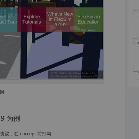
到
19 为例
”出现协议，在 i accept 前打勾