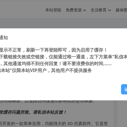
本站登陆
免费资源
生活教育
媒体
通知
2 v22.2 官方英文注册版 中文版1年后发
您
显示不正常，刷新一下再登陆即可，因为启用了缓存！
下载链接失效或空链接，仅能通过唯一通道，左下方菜单“私信本
，其他通道均得不到任何回复！请不要浪费你的时间......
信本站”仅限本站VIP用户，其他用户不提供服务
你
访问高峰期，以免因访问缓慢而影响你的使用体验。
发缓存问题所致。请私信本站反馈！
xSim 公司开发的一款简单实用，功能强大的 3D 仿真软件。它是世