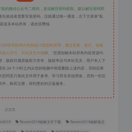
下面的微信公众号二维码，发送解压密码获取。默认解压密码即
接失效或者需要安装密码，仅能通过唯一通道，左下方菜单“私
款渠道非本站所有，请勿浪费钱
学习和研究软件内含的设计思想和原理，通过安装、显示、传输
作权人许可，不向其支付报酬。”
您需知晓本站所有内容资源均
用，版权归属原版权方所有，版权争议与本站无关，用户本人下
在 24 个小时之内从您的电脑中彻底删除上述内容，否则后果
示您同意只将此文件用于参考、学习而非其他用途，否则一切后
软件，购买注册，得到更好的正版服务。
正文完
im2019
flexsim2019破解文件下载
flexsim2019破解激活