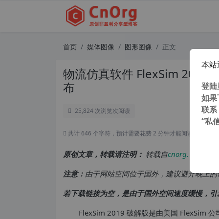
首页
媒体图像
图形图像
正文
本站
物流仿真软件 FlexSim 202
布
登陆
如果
联系
25,824 次浏览
次阅读
“私
共计 646 个字符，预计需要花费 2 分钟才能阅读完成。
原创文章，转载请注明：
转载自
cnorg.12hp.de
注意：
由于网站空间位于国外，建议避开晚上的
若下载链接为空，是由于国外空间速度缓慢，引
FlexSim 2019 破解版是由美国 Fle