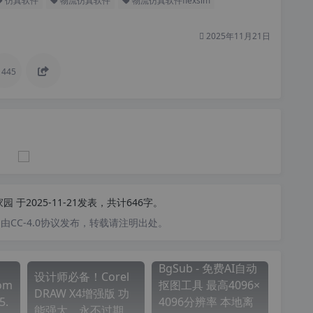
仿真软件
物流仿真软件
物流仿真软件flexsim
2025年11月21日
445
家园
于2025-11-21发表，共计646字。
CC-4.0协议发布，转载请注明出处。
BgSub - 免费AI自动
设计师必备！Corel
om
抠图工具 最高4096×
DRAW X4增强版 功
5.
4096分辨率 本地离
能强大、永不过期、