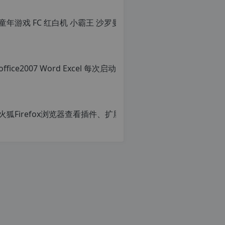
童年游戏 F
原
创
文
章，
office
转
载
原
请
创
注
文
明：
章，
火狐Firef
转
转
载
载
原
自
请
创
c
注
文
n
明：
章，
o
转
转
r
载
载
g.
自
请
1
c
注
2
n
明：
h
o
转
p.
r
载
d
g.
自
e
1
c