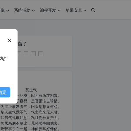
图像
系统辅助
编程开发
苹果安卓
在本页停留了
站”
我共勉
莫生气
确定
人生就像一场戏，因为有缘才相聚。
相扶到老不容易，是否更该去珍惜。
为了小事发脾气，回头想想又何必。
别人生气我不气，气出病来无人替。
我若气死谁如意，况且伤神又费力。
邻居亲朋不要比，儿孙琐事由他去。
吃苦享乐在一起，神仙羡慕好伴侣。