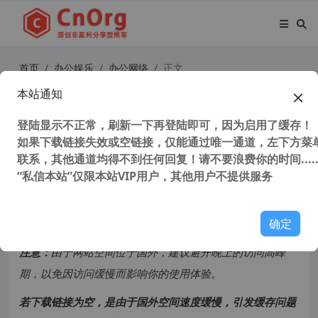
首页
办公娱乐
办公网络
正文
本站通知
彻底解决微云上传与下载限速 NDM
+浏览器插件
登陆显示不正常，刷新一下再登陆即可，因为启用了缓存！
如果下载链接失效或空链接，仅能通过唯一通道，左下方菜单
联系，其他通道均得不到任何回复！请不要浪费你的时间.....
51,756 次浏览
次阅读
“私信本站”仅限本站VIP用户，其他用户不提供服务
共计 784 个字符，预计需要花费 2 分钟才能阅读完成。
确定
原创文章，转载请注明：
转载自
cnorg.12hp.de
注意：
由于网站空间位于国外，建议避开晚上的访问高峰
期，以免因访问缓慢而影响你的使用体验。
若下载链接为空，是由于国外空间速度缓慢，引发缓存问题