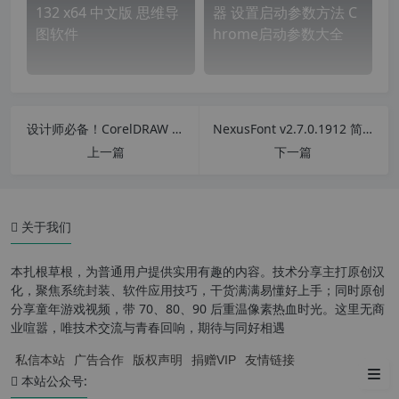
132 x64 中文版 思维导
器 设置启动参数方法 C
图软件
hrome启动参数大全
设计师必备！CorelDRAW X4增强版 功能强大、永不过期、免折腾的终极设计利器
NexusFont v2.7.0.1912 简体中文版 免费超实用漂亮的字体预览管理工具
上一篇
下一篇
关于我们
本扎根草根，为普通用户提供实用有趣的内容。技术分享主打原创汉
化，聚焦系统封装、软件应用技巧，干货满满易懂好上手；同时原创
分享童年游戏视频，带 70、80、90 后重温像素热血时光。这里无商
业喧嚣，唯技术交流与青春回响，期待与同好相遇
私信本站
广告合作
版权声明
捐赠VIP
友情链接
下载地址
本站公众号: