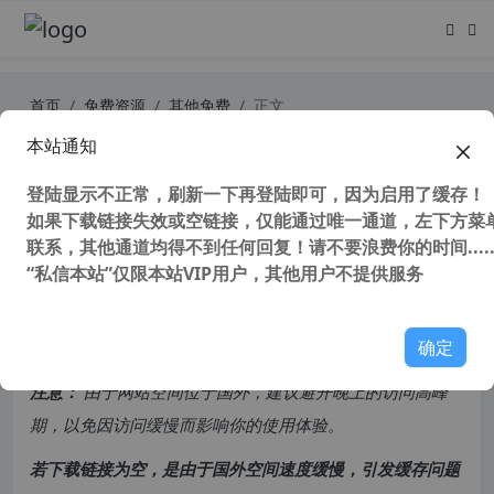
首页
免费资源
其他免费
正文
本站通知
抖音极速版怎么赚钱，抖音极速版一
天可以赚多少钱
登陆显示不正常，刷新一下再登陆即可，因为启用了缓存！
如果下载链接失效或空链接，仅能通过唯一通道，左下方菜单
联系，其他通道均得不到任何回复！请不要浪费你的时间.....
56,641 次浏览
次阅读
“私信本站”仅限本站VIP用户，其他用户不提供服务
共计 992 个字符，预计需要花费 3 分钟才能阅读完成。
确定
原创文章，转载请注明：
转载自
cnorg.12hp.de
注意：
由于网站空间位于国外，建议避开晚上的访问高峰
期，以免因访问缓慢而影响你的使用体验。
若下载链接为空，是由于国外空间速度缓慢，引发缓存问题