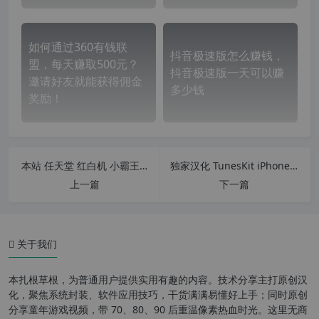
如何通过360有钱联
抖音极速版怎么赚钱，
盟，每天赚取500元？
抖音极速版一天可以赚
邀请好友就能获得佣金
多少钱
奖励！
本站 任天堂 红白机 小霸王 FC/SFC 童年游戏 视频合集发布了
独家汉化 TunesKit iPhone Unlocker v2.3.0.15 苹果设备解锁工具 iPhone锁屏密码解锁工具
上一篇
下一篇
关于我们
本扎根草根，为普通用户提供实用有趣的内容。技术分享主打原创汉
化，聚焦系统封装、软件应用技巧，干货满满易懂好上手；同时原创
分享童年游戏视频，带 70、80、90 后重温像素热血时光。这里无商