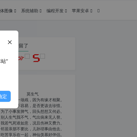
体图像
系统辅助
编程开发
苹果安卓
在本页停留了
站”
我共勉
莫生气
确定
人生就像一场戏，因为有缘才相聚。
相扶到老不容易，是否更该去珍惜。
为了小事发脾气，回头想想又何必。
别人生气我不气，气出病来无人替。
我若气死谁如意，况且伤神又费力。
邻居亲朋不要比，儿孙琐事由他去。
吃苦享乐在一起，神仙羡慕好伴侣。