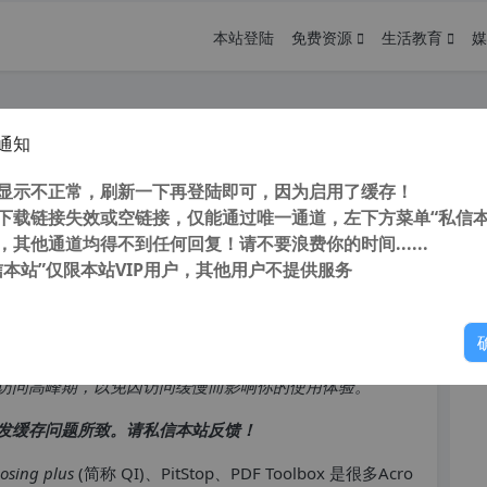
本站登陆
免费资源
生活教育
媒
通知
ng plus 5.0e 中文/英文汉化破解版(附
您
显示不正常，刷新一下再登陆即可，因为启用了缓存！
下载链接失效或空链接，仅能通过唯一通道，左下方菜单“私信本
，其他通道均得不到任何回复！请不要浪费你的时间......
信本站”仅限本站VIP用户，其他用户不提供服务
你
访问高峰期，以免因访问缓慢而影响你的使用体验。
发缓存问题所致。请私信本站反馈！
osing plus
(简称 QI)、PitStop、PDF Toolbox 是很多
Acro