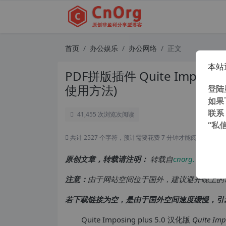
首页
办公娱乐
办公网络
正文
本站
PDF拼版插件 Quite Imposi
使用方法)
登陆
如果
联系
41,455 次浏览
次阅读
“私
共计 2527 个字符，预计需要花费 7 分钟才能阅读完成。
原创文章，转载请注明：
转载自
cnorg.12hp.de
注意：
由于网站空间位于国外，建议避开晚上的
若下载链接为空，是由于国外空间速度缓慢，引
Quite Imposing plus 5.0 汉化版
Quite Imp