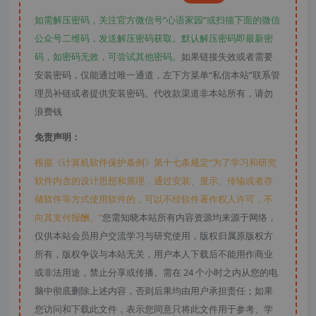
如需解压密码，关注官方微信号“心语家园“或扫描下面的微信
公众号二维码，发送解压密码获取。默认解压密码即最新密
码，如密码无效，可尝试其他密码。
如果链接失效或者需要
安装密码，仅能通过唯一通道，左下方菜单“私信本站”联系管
理员补链或者提供安装密码。代收款渠道非本站所有，请勿
浪费钱
免责声明：
根据《计算机软件保护条例》第十七条规定“为了学习和研究
软件内含的设计思想和原理，通过安装、显示、传输或者存
储软件等方式使用软件的，可以不经软件著作权人许可，不
向其支付报酬。”
您需知晓本站所有内容资源均来源于网络，
仅供本站会员用户交流学习与研究使用，版权归属原版权方
所有，版权争议与本站无关，用户本人下载后不能用作商业
或非法用途，禁止分享或传播。需在 24 个小时之内从您的电
脑中彻底删除上述内容，否则后果均由用户承担责任；如果
您访问和下载此文件，表示您同意只将此文件用于参考、学