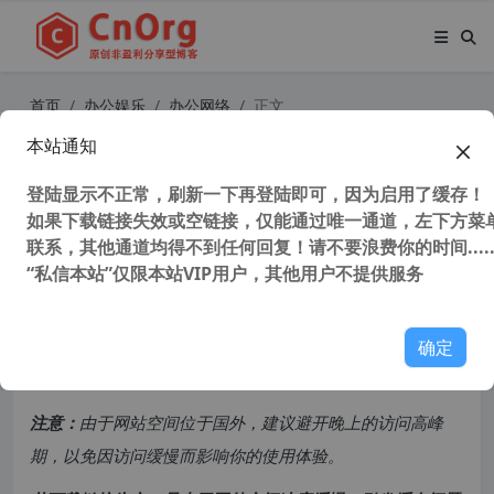
首页
办公娱乐
办公网络
正文
本站通知
PDF一键转蓝插件 Prinect PDF Tool
box 2021 v21.00.018 中文破解版(附
登陆显示不正常，刷新一下再登陆即可，因为启用了缓存！
如果下载链接失效或空链接，仅能通过唯一通道，左下方菜单
安装教程)
联系，其他通道均得不到任何回复！请不要浪费你的时间.....
“私信本站”仅限本站VIP用户，其他用户不提供服务
37,195 次浏览
次阅读
共计 2531 个字符，预计需要花费 7 分钟才能阅读完成。
确定
原创文章，转载请注明：
转载自
cnorg.12hp.de
注意：
由于网站空间位于国外，建议避开晚上的访问高峰
期，以免因访问缓慢而影响你的使用体验。