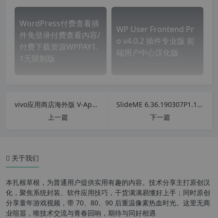
WordPress付费查看插
WP User Frontend Pr
件免登录付费查看内容/
o v4.0.2 插件专业版 前
付费下载资源WPPAY1.
端用户中心汉化版
1无限制版
vivo应用商店海外版 V-Appstore v5.10.0.2 安卓中文版 国外应用商店 自带中文
SlideME 6.36.190307P1.153 安卓中文版 国外应用商店 自带中文
上一篇
下一篇
关于我们
5 分钟优化网站的 SEO 和速度
CLEARFY 有超过 50 种 WORDP
本扎根草根，为普通用户提供实用有趣的内容。技术分享主打原创汉
RESS 优化功能
化，聚焦系统封装、软件应用技巧，干货满满易懂好上手；同时原创
分享童年游戏视频，带 70、80、90 后重温像素热血时光。这里无商
一键 WORDPRESS 优化
业喧嚣，唯技术交流与青春回响，期待与同好相遇