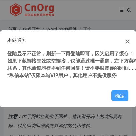
首页
编程开发
WordPress插件
正文
本站通知
独家汉化WordPress 网站优化插件
Webcraftic Clearfy 商业版 【更新到
登陆显示不正常，刷新一下再登陆即可，因为启用了缓存！
如果下载链接失效或空链接，仅能通过唯一通道，左下方菜单
v1.9.4】
联系，其他通道均得不到任何回复！请不要浪费你的时间.....
“私信本站”仅限本站VIP用户，其他用户不提供服务
60,321 次浏览
次阅读
共计 4376 个字符，预计需要花费 11 分钟才能阅读完成。
确定
原创文章，转载请注明：
转载自
cnorg.12hp.de
注意：
由于网站空间位于国外，建议避开晚上的访问高峰
期，以免因访问缓慢而影响你的使用体验。