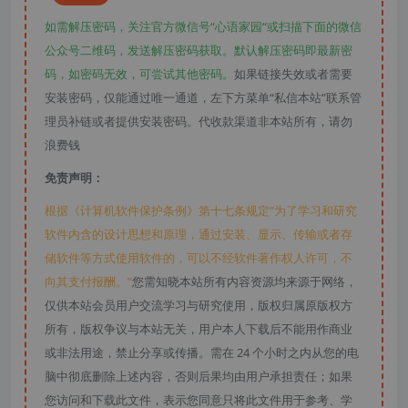
如需解压密码，关注官方微信号“心语家园“或扫描下面的微信
公众号二维码，发送解压密码获取。默认解压密码即最新密
码，如密码无效，可尝试其他密码。
如果链接失效或者需要
安装密码，仅能通过唯一通道，左下方菜单“私信本站”联系管
理员补链或者提供安装密码。代收款渠道非本站所有，请勿
浪费钱
免责声明：
根据《计算机软件保护条例》第十七条规定“为了学习和研究
软件内含的设计思想和原理，通过安装、显示、传输或者存
储软件等方式使用软件的，可以不经软件著作权人许可，不
向其支付报酬。”
您需知晓本站所有内容资源均来源于网络，
仅供本站会员用户交流学习与研究使用，版权归属原版权方
所有，版权争议与本站无关，用户本人下载后不能用作商业
或非法用途，禁止分享或传播。需在 24 个小时之内从您的电
脑中彻底删除上述内容，否则后果均由用户承担责任；如果
您访问和下载此文件，表示您同意只将此文件用于参考、学