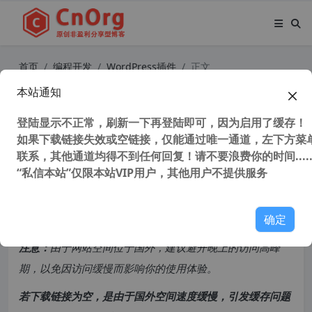
首页
编程开发
WordPress插件
正文
本站通知
强大的 WordPress 统计分析插件 W
P Statistics 中文版(更新到 v13.1.1)
登陆显示不正常，刷新一下再登陆即可，因为启用了缓存！
如果下载链接失效或空链接，仅能通过唯一通道，左下方菜单
联系，其他通道均得不到任何回复！请不要浪费你的时间.....
54,422 次浏览
次阅读
“私信本站”仅限本站VIP用户，其他用户不提供服务
共计 1455 个字符，预计需要花费 4 分钟才能阅读完成。
确定
原创文章，转载请注明：
转载自
cnorg.12hp.de
注意：
由于网站空间位于国外，建议避开晚上的访问高峰
期，以免因访问缓慢而影响你的使用体验。
若下载链接为空，是由于国外空间速度缓慢，引发缓存问题