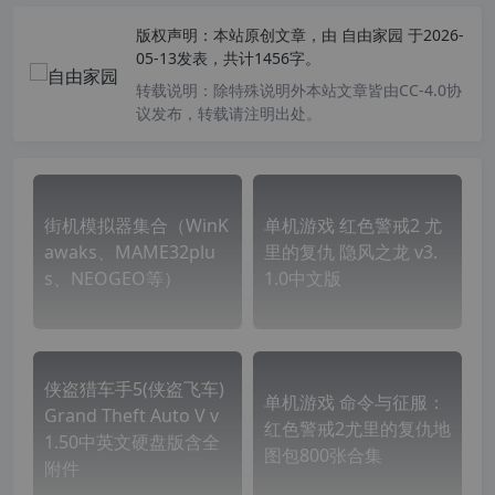
版权声明：
本站原创文章，由
自由家园
于2026-
05-13发表，共计1456字。
转载说明：
除特殊说明外本站文章皆由CC-4.0协
议发布，转载请注明出处。
街机模拟器集合（WinK
单机游戏 红色警戒2 尤
awaks、MAME32plu
里的复仇 隐风之龙 v3.
s、NEOGEO等）
1.0中文版
侠盗猎车手5(侠盗飞车)
单机游戏 命令与征服：
Grand Theft Auto V v
红色警戒2尤里的复仇地
1.50中英文硬盘版含全
图包800张合集
附件