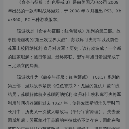
《命令与征服：红色警戒 3》是由美国艺电公司 2008
年出品的一款即时战略游戏，于 2008 年 8 月推出 PS3、Xb
ox360、PC 三种游戏版本。
该游戏是《命令与征服：红色警戒》系列的第三部。故
事围绕虚构的“第三次世界大战”，苏联库可夫将军以及前任
苏军上校阿纳托利·查丹科改写了历史，该行动造成了一个新
的国家崛起：旭日帝国。最终苏联、盟军与旭日帝国形成了
三足鼎立的局面。
该游戏作为《命令与征服：红色警戒》（C&C）系列的
第三部，游戏故事紧接《红色警戒 2：尤里的复仇》盟军线
结局，苏联解体前夕苏联阿纳托利·查丹科上校和库可夫将军
利用时间机器回到过去 1927 年，使得爱因斯坦消失于时间
长河中，历史又一次被大幅改写（平行宇宙原理）。失去爱
因斯坦后，盟军相对于苏联的科技优势不复存在，因此在和
苏联的正面对抗中节节败退。在新时间线中，旭日帝国崛起