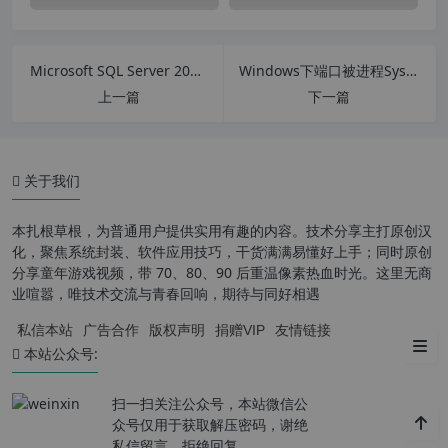
Microsoft SQL Server 2016 官方简体中文64位企业版下载（含激活序列号密钥）
Windows下端口被进程System占用的解决方法
上一篇
下一篇
版本说明:
关于我们
阵营介绍
本扎根草根，为普通用户提供实用有趣的内容。技术分享主打原创汉
配置要求
化，聚焦系统封装、软件应用技巧，干货满满易懂好上手；同时原创
分享童年游戏视频，带 70、80、90 后重温像素热血时光。这里无商
使用方法
业喧嚣，唯技术交流与青春回响，期待与同好相遇
私信本站
广告合作
版权声明
捐赠VIP
友情链接
下载地址：
本站公众号:
扫一扫关注公众号，本站微信公
众号仅用于获取解压密码，谢绝
私信留言，拒绝回复。