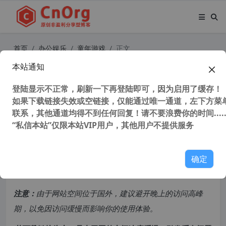
首页
办公娱乐
童年游戏
正文
本站通知
命令与征服 红色警戒3 v1.12 原版 完
整联机版（唯一支持Mod版本）支持
登陆显示不正常，刷新一下再登陆即可，因为启用了缓存！
如果下载链接失效或空链接，仅能通过唯一通道，左下方菜单
win10
联系，其他通道均得不到任何回复！请不要浪费你的时间.....
“私信本站”仅限本站VIP用户，其他用户不提供服务
121,553 次浏览
次阅读
共计 1456 个字符，预计需要花费 4 分钟才能阅读完成。
确定
原创文章，转载请注明：
转载自
cnorg.12hp.de
注意：
由于网站空间位于国外，建议避开晚上的访问高峰
期，以免因访问缓慢而影响你的使用体验。