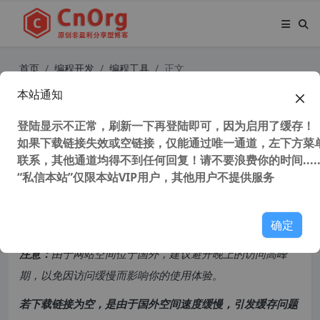
首页
编程开发
编程工具
正文
本站通知
IDA Pro v7.7 32/64位 全插件中文版
交互式反汇编工具 静态逆向工具
登陆显示不正常，刷新一下再登陆即可，因为启用了缓存！
如果下载链接失效或空链接，仅能通过唯一通道，左下方菜单
联系，其他通道均得不到任何回复！请不要浪费你的时间.....
108,324 次浏览
次阅读
“私信本站”仅限本站VIP用户，其他用户不提供服务
共计 1259 个字符，预计需要花费 4 分钟才能阅读完成。
确定
原创文章，转载请注明：
转载自
cnorg.12hp.de
注意：
由于网站空间位于国外，建议避开晚上的访问高峰
期，以免因访问缓慢而影响你的使用体验。
若下载链接为空，是由于国外空间速度缓慢，引发缓存问题