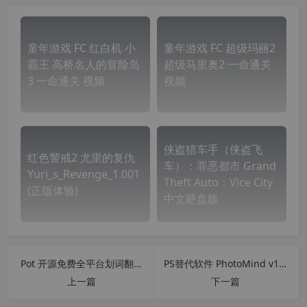
童年游戏 FC 红白机 小
童年游戏 FC 超级玛丽2
霸王 高桥名人的冒险岛
超级马里奥2 一命通关
3 一命通关 视频
视频
侠盗猎车手（侠盗飞
红色警戒2 尤里的复仇
车）：罪恶都市 Grand
Yuri_s_Revenge_1.001
Theft Auto：Vice City
(正版体验)
中文硬盘版
Pot 开源免费全平台划词翻译和OCR软件 对桌面任意区域进行文字识别
PS替代软件 PhotoMind v1.0.4.0 UWP版 最强图片编辑器和图片制作 完美替代PhotoShop 支持avif 、webp、PSD格式
上一篇
下一篇