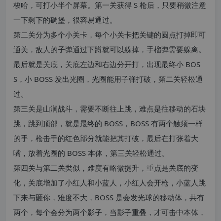
梭哈，可打小半个屏幕。第一关获得 S 枪后，只要稍微注意
一下剩下的碉堡，很容易通过。
第二关分为多个小关卡，每个小关卡把关键的圆点打掉即可
通关，敌人的子弹通过下蹲就可以躲掉，手榴弹需要躲离。
最后就是关底，关底左边和右边分开打，出现最终小 BOS
S，小 BOSS 发出光圈，光圈能用子弹打破，第二关轻松通
过。
第三关是山涧战斗，需要不断往上跳，难点是往移动的石块
跳，跳到顶部，就是最终的 BOSS，BOSS 有两个触须一样
的手，枪击手的红色部分就能把其打破，最后在打张着大
嘴，放着光圈的 BOSS 本体，第三关轻松通过。
第四关与第二关类似，难度有略微提升，重点是关底的变
化，关底增加了小红人和小蓝人，小红人会开枪，小蓝人跳
下来与砸你，难度不大，BOSS 是会发光球的移动体，共有
两个，每个会分为两个影子，当影子重叠，才可击中本体，