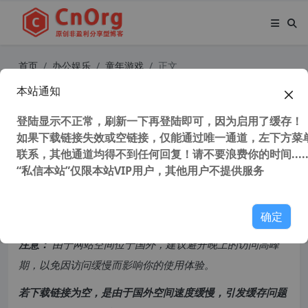
首页
办公娱乐
童年游戏
正文
本站通知
童年游戏 FC红白机 魂斗罗1、2、3代
合集 一命通关视频
登陆显示不正常，刷新一下再登陆即可，因为启用了缓存！
如果下载链接失效或空链接，仅能通过唯一通道，左下方菜单
联系，其他通道均得不到任何回复！请不要浪费你的时间.....
51,289 次浏览
次阅读
“私信本站”仅限本站VIP用户，其他用户不提供服务
共计 1468 个字符，预计需要花费 4 分钟才能阅读完成。
确定
原创文章，转载请注明：
转载自
cnorg.12hp.de
注意：
由于网站空间位于国外，建议避开晚上的访问高峰
期，以免因访问缓慢而影响你的使用体验。
若下载链接为空，是由于国外空间速度缓慢，引发缓存问题