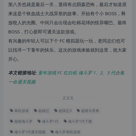
第八关也就是最后一关，显得有点阴森恐怖，最后才知道原
来这是个铁血战士大战异形的故事。开始有个小 BOSS，释
放咬人的光圈。中间只会出现会吐棉花球的怪异嘴巴。最终
BOSS，打心脏即可通关这款游戏。
有兴趣的年轻人可以下个 FC 模拟器玩一玩，老同志们也可
以找寻一下童年的快乐。这次的游戏体验就到这里，祝大家
开心。
本文链接地址:
童年游戏 FC 红白机 魂斗罗 1、2、3 代合集
一命通关视频
正文完
单机游戏
超级忍
超级忍3
超级马里奥
超级魂斗罗
魂斗罗1代
魂斗罗1代下载
魂斗罗1代通关视频
魂斗罗单机游戏