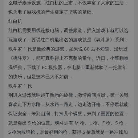
么电子娱乐设施，红白机的上市，不仅丰富了大家的生活，
也为电子游戏机的产生奠定了坚实的基础。
红白机
红白机需要用线连接电脑，调整频道，插入游戏卡就可以选
玩游戏了，要说红白机最出名的游戏就是《魂斗罗》系列，
魂斗罗 1 代是最经典的游戏，如果说 80 后不知道、没玩过
《魂斗罗》，那可真称得上不完整的童年。近日，小菜鹏重
温经典，下载了 FC 模拟器，在电脑上重新体验了一把童年
的快乐，但是技术已大不如前…
魂斗罗 1 代
刚进入游戏就响起了熟悉的旋律，激情瞬间点燃，第一关我
喜欢走下方水路，从水路一路走，边走边开枪，不停歇就能
保证安全，来到山涧，打掉几个碉堡，来到了重要的位置，
就是爆出 S 枪的位置。魂斗罗有 M 枪、L 枪、F 枪、S 枪，
S 枪为散弹枪，是最好用的枪，获得 S 枪后就是一路冲锋加