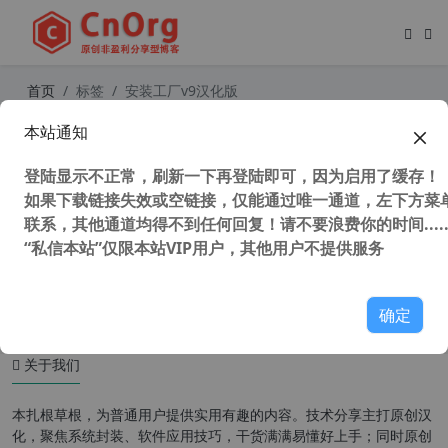
首页
标签
安装工厂v9汉化版
本站通知
独家汉化 安装工厂 Setup Factory v
9.5.3（软件安装包制作工具）中文汉
登陆显示不正常，刷新一下再登陆即可，因为启用了缓存！
化第5次修正版
如果下载链接失效或空链接，仅能通过唯一通道，左下方菜单
联系，其他通道均得不到任何回复！请不要浪费你的时间.....
“私信本站”仅限本站VIP用户，其他用户不提供服务
34,850 次浏览
安装制作
确定
关于我们
本扎根草根，为普通用户提供实用有趣的内容。技术分享主打原创汉
化，聚焦系统封装、软件应用技巧，干货满满易懂好上手；同时原创