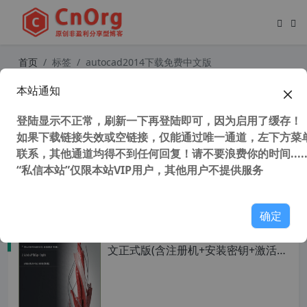
首页
标签
autocad2014下载免费中文版
本站通知
AutoCAD2014-SP1“珊瑚の海”32/64
位精简优化版
登陆显示不正常，刷新一下再登陆即可，因为启用了缓存！
如果下载链接失效或空链接，仅能通过唯一通道，左下方菜单
联系，其他通道均得不到任何回复！请不要浪费你的时间.....
“私信本站”仅限本站VIP用户，其他用户不提供服务
138,173 次浏览
设计软件
确定
AutoCAD 2014 32/64位官方简体中
文正式版(含注册机+安装密钥+激活教
程)