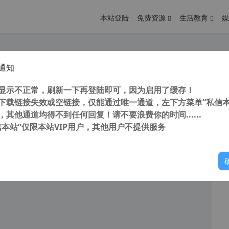
本站登陆
免费资源
生活教育
媒
通知
relDRAW 简体中文版提示盗版的解决方法
您
明： 转载自cnorg.12hp.de 注意：由于网站空间位于国
显示不正常，刷新一下再登陆即可，因为启用了缓存！
的访问高峰期...
下载链接失效或空链接，仅能通过唯一通道，左下方菜单“私信本
，其他通道均得不到任何回复！请不要浪费你的时间......
信本站”仅限本站VIP用户，其他用户不提供服务
你
阅读
2026年5月7日