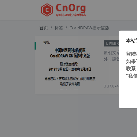
首页
标签
CorelDRAW提示盗版
本站
Co
图形图像
原创文章，转载请注
登陆
外，建议避开晚上
如果
联系
“私
37,874 次浏览
次