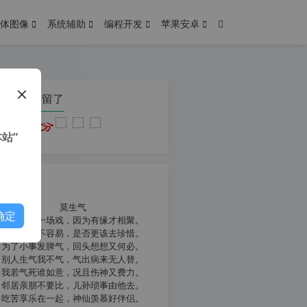
体图像
系统辅助
编程开发
苹果安卓
在本页停留了
站”
我共勉
莫生气
确定
人生就像一场戏，因为有缘才相聚。
相扶到老不容易，是否更该去珍惜。
为了小事发脾气，回头想想又何必。
别人生气我不气，气出病来无人替。
我若气死谁如意，况且伤神又费力。
邻居亲朋不要比，儿孙琐事由他去。
吃苦享乐在一起，神仙羡慕好伴侣。