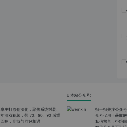
本站公众号:
分享主打原创汉化，聚焦系统封装、
扫一扫关注公众号
戏视频，带 70、80、90 后重
众号仅用于获取解
春回响，期待与同好相遇
私信留言，拒绝回