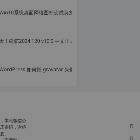
Wor
原
创
文
章，
转
载
请
注
明：
转
，本站微信公
载
压密码，谢绝
自
复。
c