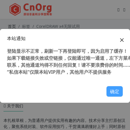
首页
标签
CorelDRAW x4无限试用
本站通知
CorelDRAW Graphics Suite X4 v14.
0.0.701 SP2中文增强版 永不过期 打
登陆显示不正常，刷新一下再登陆即可，因为启用了缓存！
开加速 修复菜单 修正颜色 去更新 附
教程
如果下载链接失效或空链接，仅能通过唯一通道，左下方菜单
联系，其他通道均得不到任何回复！请不要浪费你的时间.....
“私信本站”仅限本站VIP用户，其他用户不提供服务
6,621 次浏览
设计软件
确定
关于我们
本扎根草根，为普通用户提供实用有趣的内容。技术分享主打原创汉
化，聚焦系统封装、软件应用技巧，干货满满易懂好上手；同时原创