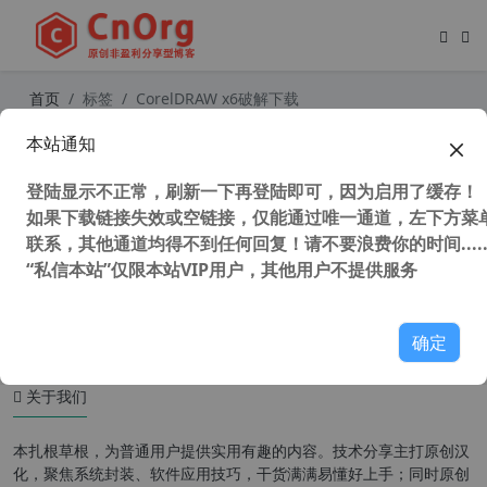
首页
标签
CorelDRAW x6破解下载
本站通知
CorelDRAW X6(CDR X6)官方简繁中
文多国语言注册版(支持WinXP最后版
登陆显示不正常，刷新一下再登陆即可，因为启用了缓存！
本）
如果下载链接失效或空链接，仅能通过唯一通道，左下方菜单
联系，其他通道均得不到任何回复！请不要浪费你的时间.....
“私信本站”仅限本站VIP用户，其他用户不提供服务
45,271 次浏览
设计软件
确定
关于我们
本扎根草根，为普通用户提供实用有趣的内容。技术分享主打原创汉
化，聚焦系统封装、软件应用技巧，干货满满易懂好上手；同时原创