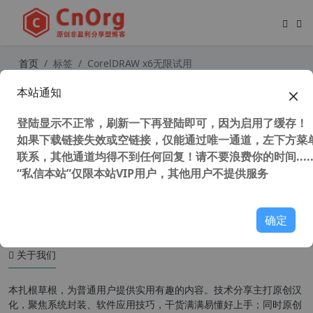
首页
标签
CorelDRAW x6无限试用
本站通知
CorelDRAW X6(CDR X6)官方简繁中
文多国语言注册版(支持WinXP最后版
登陆显示不正常，刷新一下再登陆即可，因为启用了缓存！
本）
如果下载链接失效或空链接，仅能通过唯一通道，左下方菜单
联系，其他通道均得不到任何回复！请不要浪费你的时间.....
“私信本站”仅限本站VIP用户，其他用户不提供服务
45,271 次浏览
设计软件
确定
关于我们
本扎根草根，为普通用户提供实用有趣的内容。技术分享主打原创汉
化，聚焦系统封装、软件应用技巧，干货满满易懂好上手；同时原创