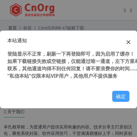
首页
标签
CorelDRAW x7破解下载
本站通知
CorelDRAW X7(CDR X7)官方简繁中
文多语言注册版(不支持WinXP）
登陆显示不正常，刷新一下再登陆即可，因为启用了缓存！
如果下载链接失效或空链接，仅能通过唯一通道，左下方菜单
联系，其他通道均得不到任何回复！请不要浪费你的时间.....
“私信本站”仅限本站VIP用户，其他用户不提供服务
54,270 次浏览
设计软件
确定
关于我们
本扎根草根，为普通用户提供实用有趣的内容。技术分享主打原创汉
化，聚焦系统封装、软件应用技巧，干货满满易懂好上手；同时原创