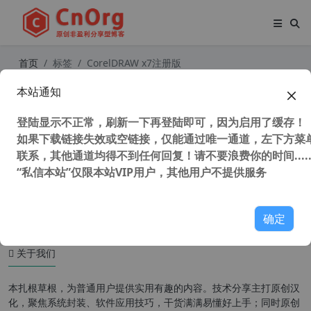
首页
标签
CorelDRAW x7注册版
本站通知
CorelDRAW X7(CDR X7)官方简繁中
文多语言注册版(不支持WinXP）
登陆显示不正常，刷新一下再登陆即可，因为启用了缓存！
如果下载链接失效或空链接，仅能通过唯一通道，左下方菜单
联系，其他通道均得不到任何回复！请不要浪费你的时间.....
“私信本站”仅限本站VIP用户，其他用户不提供服务
54,270 次浏览
设计软件
确定
关于我们
本扎根草根，为普通用户提供实用有趣的内容。技术分享主打原创汉
化，聚焦系统封装、软件应用技巧，干货满满易懂好上手；同时原创