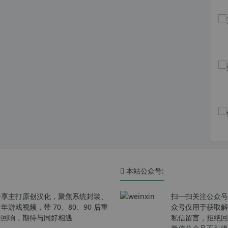
本站公众号:
分享主打原创汉化，聚焦系统封装、
扫一扫关注公众号
戏视频，带 70、80、90 后重
众号仅用于获取解
春回响，期待与同好相遇
私信留言，拒绝回