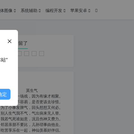
体图像
系统辅助
编程开发
苹果安卓
在本页停留了
站”
我共勉
莫生气
确定
人生就像一场戏，因为有缘才相聚。
相扶到老不容易，是否更该去珍惜。
为了小事发脾气，回头想想又何必。
别人生气我不气，气出病来无人替。
我若气死谁如意，况且伤神又费力。
邻居亲朋不要比，儿孙琐事由他去。
吃苦享乐在一起，神仙羡慕好伴侣。