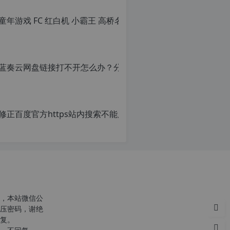
转
载
请
注
明：
转
载
自
c
n
o
r
g.
1
c
2
h
p.
r
d
g
e
注
意：
，本站微信公
由
p
压密码，谢绝
于
复。
网
站