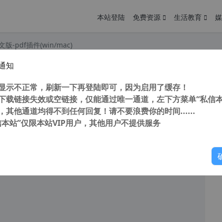
本站登陆
免费资源
生活教育
媒
9中文版-pdf插件(win/mac)
通知
转曲插件 Enfocus PitStop Pro 2020 v20.0.1122552 中文破解版(附激活文件+安装教程)
您
明： 转载自 cnorg.12hp.de 注意： 由于网站空间位于国
显示不正常，刷新一下再登陆即可，因为启用了缓存！
访问高...
下载链接失效或空链接，仅能通过唯一通道，左下方菜单“私信本
，其他通道均得不到任何回复！请不要浪费你的时间......
信本站”仅限本站VIP用户，其他用户不提供服务
你
阅读
2026年1月4日