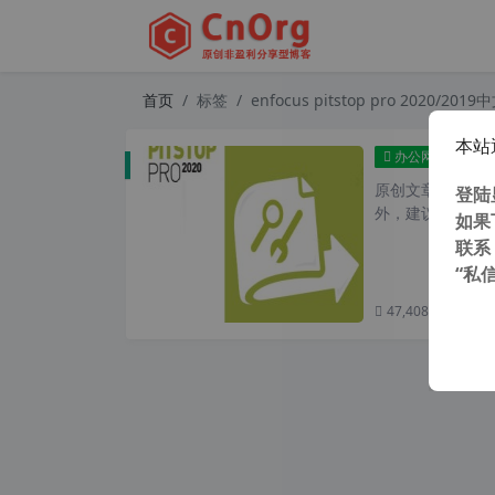
首页
标签
enfocus pitstop pro 2020/201
本站
PDF一键
办公网络
原创文章，转载请注
登陆
外，建议避开晚上的
如果
联系
“私
47,408 次浏览
次