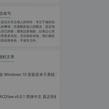
志金句
不必过分关注他人的评价，专注于做好自
己的事情；无需顾及他人的眼光，坚定地
走自己的路；避免过多抱怨，以免让心灵
承受更多负担。无论身处何地，我们都应
保持自我本色，不迷失方向。
随机文章
ACD
原
创
文
章，