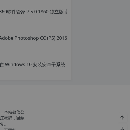
360软
转
载
原
自
创
c
文
n
章，
o
转
r
载
g.
请
1
注
2
明：
h
转
p.
载
d
自
e
c
注
n
意
o
由
r
于
g.
网
1
站
2
空
h
，本站微信公
间
p.
压密码，谢绝
位
d
复。
于
e
国