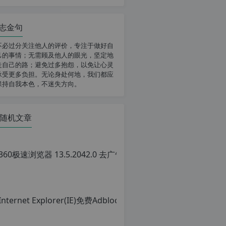
志金句
不必过分关注他人的评价，专注于做好自
己的事情；无需顾及他人的眼光，坚定地
走自己的路；避免过多抱怨，以免让心灵
承受更多负担。无论身处何地，我们都应
保持自我本色，不迷失方向。
随机文章
36
原
创
文
章
转
载
请
注
明