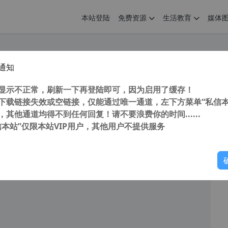
本站登陆
免费资源
生活教育
媒体
通知
游戏 FC 红白机 小霸王 蝙蝠侠1 一命通关 视频（含金手指代码 ）
您
明： 转载自 cnorg.12hp.de 注意： 由于网站空间位于国
显示不正常，刷新一下再登陆即可，因为启用了缓存！
访问高...
下载链接失效或空链接，仅能通过唯一通道，左下方菜单“私信本
，其他通道均得不到任何回复！请不要浪费你的时间......
信本站”仅限本站VIP用户，其他用户不提供服务
你
阅读
六天前