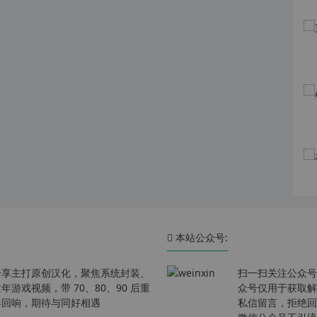
本站公众号:
分享主打原创汉化，聚焦系统封装、
扫一扫关注公众号
戏视频，带 70、80、90 后重
众号仅用于获取解
春回响，期待与同好相遇
私信留言，拒绝回