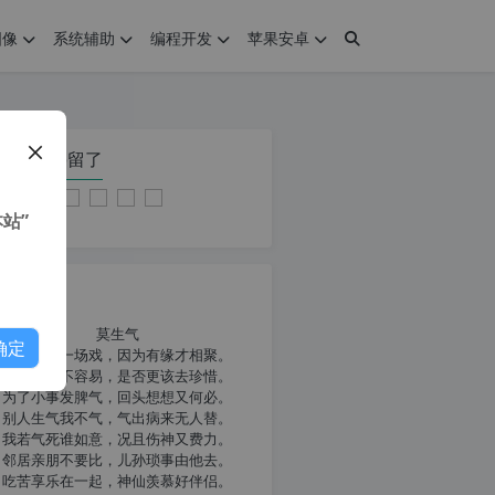
图像
系统辅助
编程开发
苹果安卓
在本页停留了
站”
我共勉
莫生气
确定
人生就像一场戏，因为有缘才相聚。
相扶到老不容易，是否更该去珍惜。
为了小事发脾气，回头想想又何必。
别人生气我不气，气出病来无人替。
我若气死谁如意，况且伤神又费力。
邻居亲朋不要比，儿孙琐事由他去。
吃苦享乐在一起，神仙羡慕好伴侣。