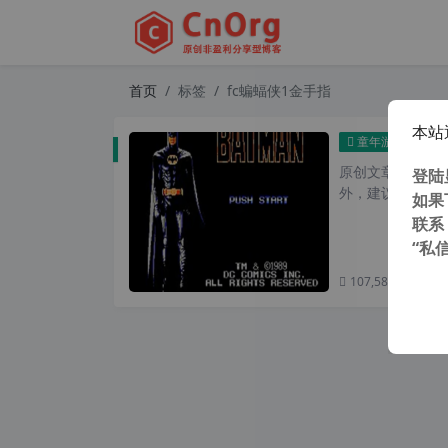
首页
标签
fc蝙蝠侠1金手指
本站
童年
童年游戏
原创文章，转载请注
登陆
外，建议避开晚上的
如果
联系
“私
107,586 次浏览
次