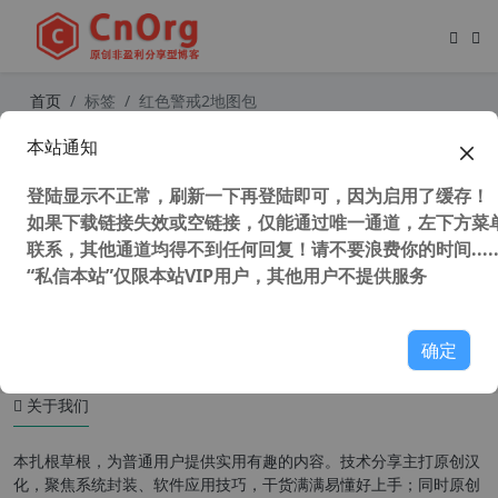
首页
标签
红色警戒2地图包
本站通知
单机游戏 命令与征服：红色警戒2和
尤里的复仇通用地图780张合集
登陆显示不正常，刷新一下再登陆即可，因为启用了缓存！
如果下载链接失效或空链接，仅能通过唯一通道，左下方菜单
联系，其他通道均得不到任何回复！请不要浪费你的时间.....
“私信本站”仅限本站VIP用户，其他用户不提供服务
40,269 次浏览
童年游戏
确定
关于我们
本扎根草根，为普通用户提供实用有趣的内容。技术分享主打原创汉
化，聚焦系统封装、软件应用技巧，干货满满易懂好上手；同时原创