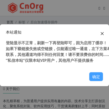
首页
标签
后台加速缓存插件
本站通知
WordPress唯一站点后台加速缓存插
件WP Admin Cache v0.27中文汉化
登陆显示不正常，刷新一下再登陆即可，因为启用了缓存！
版
如果下载链接失效或空链接，仅能通过唯一通道，左下方菜单
联系，其他通道均得不到任何回复！请不要浪费你的时间.....
“私信本站”仅限本站VIP用户，其他用户不提供服务
31,384 次浏览
WordPress插件
确定
关于我们
本扎根草根，为普通用户提供实用有趣的内容。技术分享主打原创汉
化，聚焦系统封装、软件应用技巧，干货满满易懂好上手；同时原创