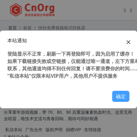
首页
标签
快转免费视频格式转换器
本站通知
快转免费视频格式转换器 v17.1.1官方
去广告去水印VIP免费版
登陆显示不正常，刷新一下再登陆即可，因为启用了缓存！
51,914 次浏览
媒体工具
如果下载链接失效或空链接，仅能通过唯一通道，左下方菜单
联系，其他通道均得不到任何回复！请不要浪费你的时间.....
“私信本站”仅限本站VIP用户，其他用户不提供服务
关于我们
确定
本扎根草根，为普通用户提供实用有趣的内容。技术分享主打原创汉
化，聚焦系统封装、软件应用技巧，干货满满易懂好上手；同时原创
分享童年游戏视频，带 70、80、90 后重温像素热血时光。这里无商
业喧嚣，唯技术交流与青春回响，期待与同好相遇
私信本站
广告合作
版权声明
捐赠VIP
友情链接
本站公众号: