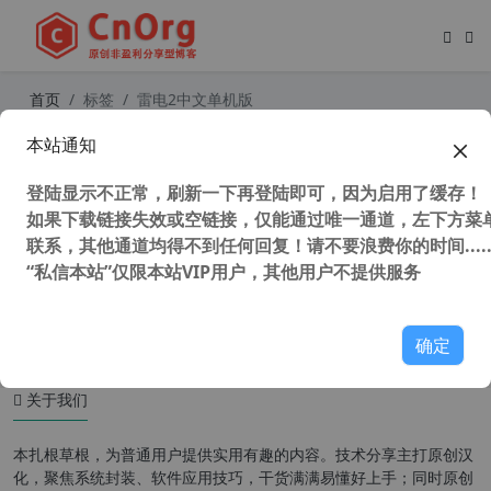
首页
标签
雷电2中文单机版
本站通知
童年游戏 FC 红白机 小霸王 蝙蝠侠2
一命通关 视频
登陆显示不正常，刷新一下再登陆即可，因为启用了缓存！
如果下载链接失效或空链接，仅能通过唯一通道，左下方菜单
联系，其他通道均得不到任何回复！请不要浪费你的时间.....
“私信本站”仅限本站VIP用户，其他用户不提供服务
81,779 次浏览
童年游戏
确定
关于我们
本扎根草根，为普通用户提供实用有趣的内容。技术分享主打原创汉
化，聚焦系统封装、软件应用技巧，干货满满易懂好上手；同时原创