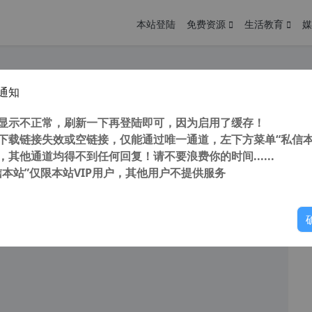
本站登陆
免费资源
生活教育
媒
通知
键转蓝插件 Prinect PDF Toolbox 2021 v21.00.018 中文破解版(附安装教程)
您
明： 转载自 cnorg.12hp.de 注意： 由于网站空间位于国
显示不正常，刷新一下再登陆即可，因为启用了缓存！
访问高...
下载链接失效或空链接，仅能通过唯一通道，左下方菜单“私信本
，其他通道均得不到任何回复！请不要浪费你的时间......
信本站”仅限本站VIP用户，其他用户不提供服务
你
阅读
2026年1月3日