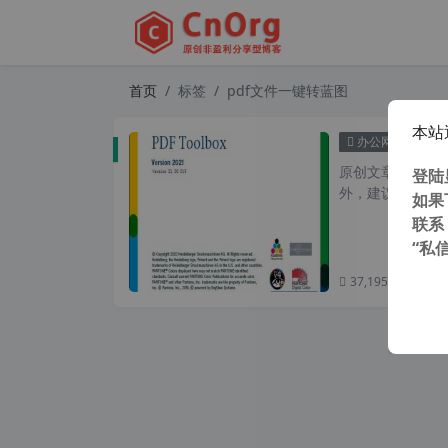
首页
标签
pdf文件一键转蓝图
本站
PDF一
办公网络
原创文章，转载请注
登陆
外，建议避开晚上的
如果
联系
“私
37,195 次浏览
次