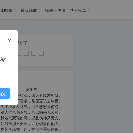
体图像
系统辅助
编程开发
苹果安卓
在本页停留了
站”
我共勉
莫生气
确定
人生就像一场戏，因为有缘才相聚。
相扶到老不容易，是否更该去珍惜。
为了小事发脾气，回头想想又何必。
别人生气我不气，气出病来无人替。
我若气死谁如意，况且伤神又费力。
邻居亲朋不要比，儿孙琐事由他去。
吃苦享乐在一起，神仙羡慕好伴侣。