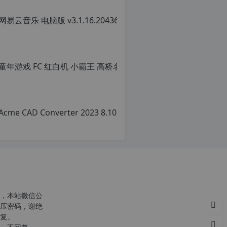
网易云音乐 
原
创
文
章，
转
载
请
c
注
n
明：
o
转
r
载
g
自
1
c
2
n
h
o
p
r
d
g.
e
1
c
2
h
，本站微信公
p.
r
压密码，谢绝
d
g
复。
e