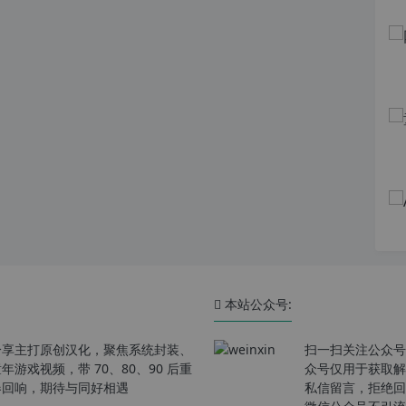
本站公众号:
分享主打原创汉化，聚焦系统封装、
扫一扫关注公众号
戏视频，带 70、80、90 后重
众号仅用于获取解
春回响，期待与同好相遇
私信留言，拒绝回