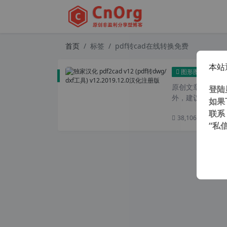
首页
标签
pdf转cad在线转换免费
本站
独家汉
图形图像
原创文章，转载请注
登陆
外，建议避开晚上
如果
联系
38,106 次浏览
次
“私