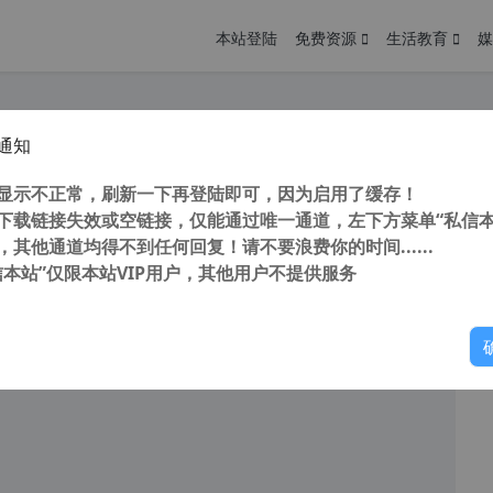
本站登陆
免费资源
生活教育
媒
通知
化 pdf2cad v12 (pdf转dwg/dxf工具) v12.2019.12.0汉化注册版
您
明： 转载自cnorg.12hp.de 注意：由于网站空间位于国
显示不正常，刷新一下再登陆即可，因为启用了缓存！
的访问高峰期...
下载链接失效或空链接，仅能通过唯一通道，左下方菜单“私信本
，其他通道均得不到任何回复！请不要浪费你的时间......
阅读
2026年1月2日
信本站”仅限本站VIP用户，其他用户不提供服务
你