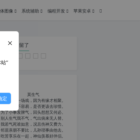
体图像
系统辅助
编程开发
苹果安卓
在本页停留了
站”
我共勉
莫生气
确定
人生就像一场戏，因为有缘才相聚。
相扶到老不容易，是否更该去珍惜。
为了小事发脾气，回头想想又何必。
别人生气我不气，气出病来无人替。
我若气死谁如意，况且伤神又费力。
邻居亲朋不要比，儿孙琐事由他去。
吃苦享乐在一起，神仙羡慕好伴侣。