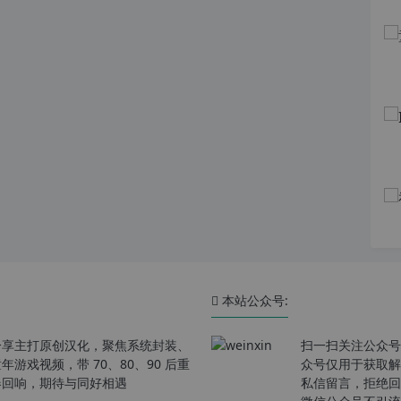
本站公众号:
分享主打原创汉化，聚焦系统封装、
扫一扫关注公众号
戏视频，带 70、80、90 后重
众号仅用于获取解
春回响，期待与同好相遇
私信留言，拒绝回