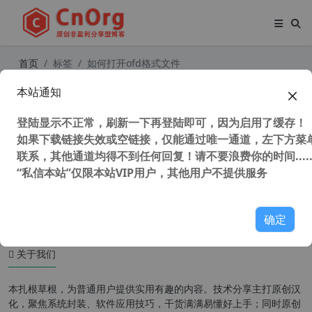
首页
标签
如何打开ofd格式文件
本站通知
真正解决 OFD格式发票打不开 和将
OFD格式转换PDF ofd阅读器
登陆显示不正常，刷新一下再登陆即可，因为启用了缓存！
如果下载链接失效或空链接，仅能通过唯一通道，左下方菜单
联系，其他通道均得不到任何回复！请不要浪费你的时间.....
“私信本站”仅限本站VIP用户，其他用户不提供服务
33,020 次浏览
办公网络
确定
关于我们
本扎根草根，为普通用户提供实用有趣的内容。技术分享主打原创汉
化，聚焦系统封装、软件应用技巧，干货满满易懂好上手；同时原创