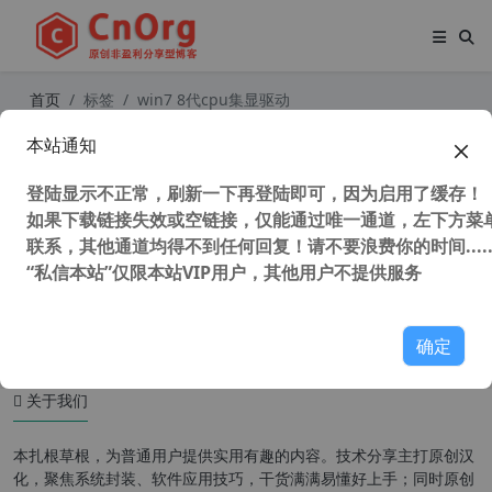
首页
标签
win7 8代cpu集显驱动
本站通知
英特尔 intel 7、8、9代CPU集成显卡
32/64位驱动（ 集显驱动 核显驱动 ）
登陆显示不正常，刷新一下再登陆即可，因为启用了缓存！
如果下载链接失效或空链接，仅能通过唯一通道，左下方菜单
联系，其他通道均得不到任何回复！请不要浪费你的时间.....
“私信本站”仅限本站VIP用户，其他用户不提供服务
36,021 次浏览
系统相关
确定
关于我们
本扎根草根，为普通用户提供实用有趣的内容。技术分享主打原创汉
化，聚焦系统封装、软件应用技巧，干货满满易懂好上手；同时原创