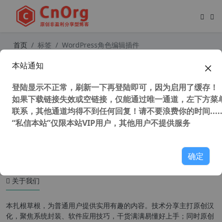
首页
标签
WordPress角色编辑插件
本站通知
独家汉化WordPress用户角色管理插
件 User Role by BestWebSoft 【更
登陆显示不正常，刷新一下再登陆即可，因为启用了缓存！
新到v1.6.4】
如果下载链接失效或空链接，仅能通过唯一通道，左下方菜单
联系，其他通道均得不到任何回复！请不要浪费你的时间.....
“私信本站”仅限本站VIP用户，其他用户不提供服务
53,146 次浏览
WordPress插件
确定
关于我们
本扎根草根，为普通用户提供实用有趣的内容。技术分享主打原创汉
化，聚焦系统封装、软件应用技巧，干货满满易懂好上手；同时原创