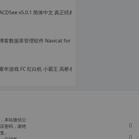
ACD
原
创
文
章，
转
载
请
注
明：
转
载
自
c
n
o
r
g.
1
2
h
，本站微信公
p.
压密码，谢绝
d
复。
e
c