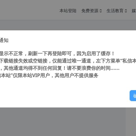
本站登陆
免费资源
生活教育
媒
通知
WordPress 修改默认管理员用户名插件 Admin renamer extended汉化版 【更新到 v3.2.1】
您
明： 转载自cnorg.12hp.de 注意：由于网站空间位于国
显示不正常，刷新一下再登陆即可，因为启用了缓存！
的访问高峰期...
下载链接失效或空链接，仅能通过唯一通道，左下方菜单“私信本
，其他通道均得不到任何回复！请不要浪费你的时间......
信本站”仅限本站VIP用户，其他用户不提供服务
你
阅读
2026年3月10日