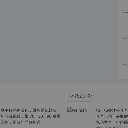
本站公众号:
分享主打原创汉化，聚焦系统封装、
扫一扫关注公众号
戏视频，带 70、80、90 后重
众号仅用于获取解
春回响，期待与同好相遇
私信留言，拒绝回