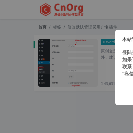
首页
标签
修改默认管理员用户名插件
本站
WordPress插件
原创文章，转载请注
登陆
外，建议避开晚上
如果
联系
“私
43,631 次浏览
次