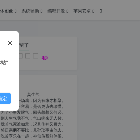
体图像
系统辅助
编程开发
苹果安卓
在本页停留了
站”
我共勉
莫生气
确定
人生就像一场戏，因为有缘才相聚。
相扶到老不容易，是否更该去珍惜。
为了小事发脾气，回头想想又何必。
别人生气我不气，气出病来无人替。
我若气死谁如意，况且伤神又费力。
邻居亲朋不要比，儿孙琐事由他去。
吃苦享乐在一起，神仙羡慕好伴侣。