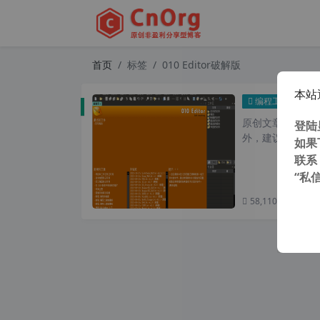
首页
标签
010 Editor破解版
本站
独家汉
编程工具
原创文章，转载请注
登陆
外，建议避开晚上
如果
联系
“私
58,110 次浏览
次