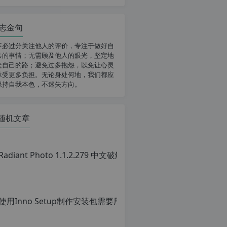
志金句
不必过分关注他人的评价，专注于做好自
己的事情；无需顾及他人的眼光，坚定地
走自己的路；避免过多抱怨，以免让心灵
承受更多负担。无论身处何地，我们都应
保持自我本色，不迷失方向。
随机文章
使用Inno Setu
原
创
文
章，