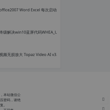
office
转
载
原
请
创
注
文
明：
章，
转
转
载
载
自
请
c
注
n
明：
o
转
r
载
g.
自
1
c
2
n
h
o
p.
r
d
g.
e
1
注
2
意：
h
，本站微信公
由
p.
压密码，谢绝
于
d
复。
网
e
站