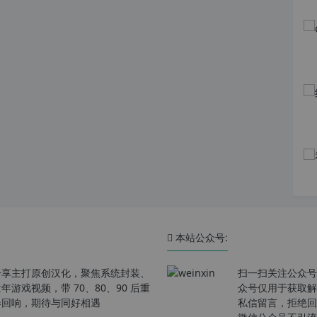
本站公众号:
分享主打原创汉化，聚焦系统封装、
扫一扫关注公众号
戏视频，带 70、80、90 后重
众号仅用于获取解
春回响，期待与同好相遇
私信留言，拒绝回