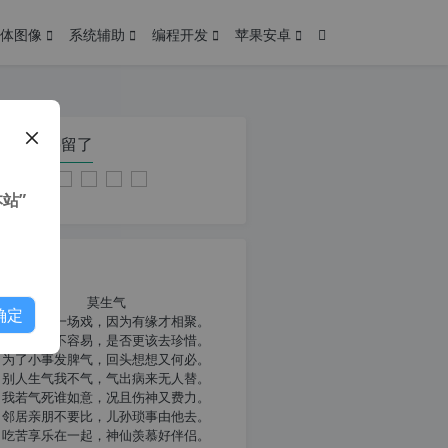
体图像
系统辅助
编程开发
苹果安卓
在本页停留了
站”
我共勉
莫生气
确定
人生就像一场戏，因为有缘才相聚。
相扶到老不容易，是否更该去珍惜。
为了小事发脾气，回头想想又何必。
别人生气我不气，气出病来无人替。
我若气死谁如意，况且伤神又费力。
邻居亲朋不要比，儿孙琐事由他去。
吃苦享乐在一起，神仙羡慕好伴侣。