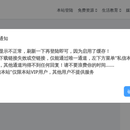
本站登陆
免费资源
生活教育
媒
通知
化 010 Editor v14.0.1 x64 中文直装版 专业文本/十六进制编辑器
您
明： 转载自cnorg.12hp.de 注意：由于网站空间位于国
显示不正常，刷新一下再登陆即可，因为启用了缓存！
的访问高峰期...
下载链接失效或空链接，仅能通过唯一通道，左下方菜单“私信本
，其他通道均得不到任何回复！请不要浪费你的时间......
信本站”仅限本站VIP用户，其他用户不提供服务
你
阅读
2025年11月3日