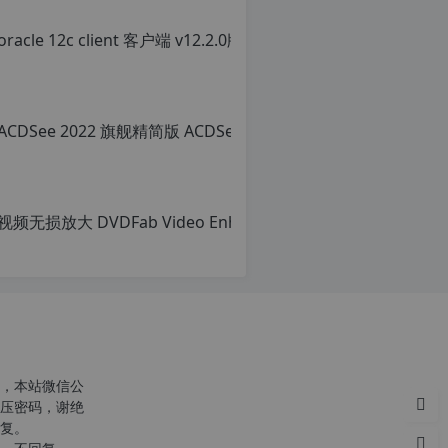
转
转
载
载
自
请
c
注
n
明：
o
转
r
载
g.
自
1
c
2
n
h
o
p.
r
d
g.
e
1
注
2
意：
h
由
p.
于
d
网
e
站
注
空
意：
，本站微信公
间
由
压密码，谢绝
位
于
复。
于
网
国
站