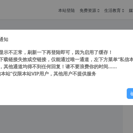
本站登陆
免费资源
生活教育
媒
通知
5看图王 v13.1.0.12047 去广告绿色安装版 最后支持pdf与CAD版 官方已经收费
您
明： 转载自cnorg.12hp.de 注意：由于网站空间位于国
显示不正常，刷新一下再登陆即可，因为启用了缓存！
的访问高峰期...
下载链接失效或空链接，仅能通过唯一通道，左下方菜单“私信本
，其他通道均得不到任何回复！请不要浪费你的时间......
信本站”仅限本站VIP用户，其他用户不提供服务
你
阅读
2026年8月1日