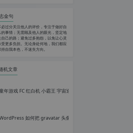
志金句
不必过分关注他人的评价，专注于做好自
己的事情；无需顾及他人的眼光，坚定地
走自己的路；避免过多抱怨，以免让心灵
承受更多负担。无论身处何地，我们都应
保持自我本色，不迷失方向。
随机文章
童年游戏
原
创
文
章，
Wor
转
载
原
请
创
注
文
明：
章，