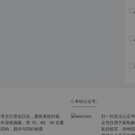
本站公众号:
分享主打原创汉化，聚焦系统封装、
扫一扫关注公众号
戏视频，带 70、80、90 后重
众号仅用于获取解
春回响，期待与同好相遇
私信留言，拒绝回