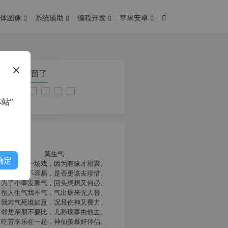
体图像
系统辅助
编程开发
苹果安卓
在本页停留了
站”
我共勉
莫生气
确定
人生就像一场戏，因为有缘才相聚。
相扶到老不容易，是否更该去珍惜。
为了小事发脾气，回头想想又何必。
别人生气我不气，气出病来无人替。
我若气死谁如意，况且伤神又费力。
邻居亲朋不要比，儿孙琐事由他去。
吃苦享乐在一起，神仙羡慕好伴侣。