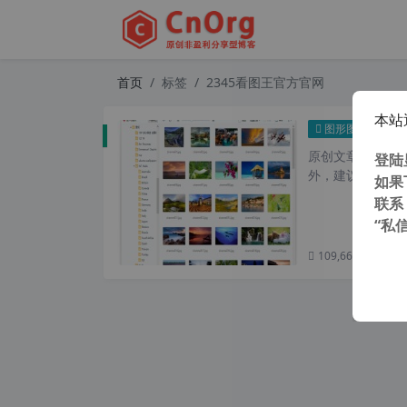
首页
标签
2345看图王官方官网
本站
234
图形图像
原创文章，转载请注
登陆
外，建议避开晚上
如果
联系
“私
109,663 次浏览
次