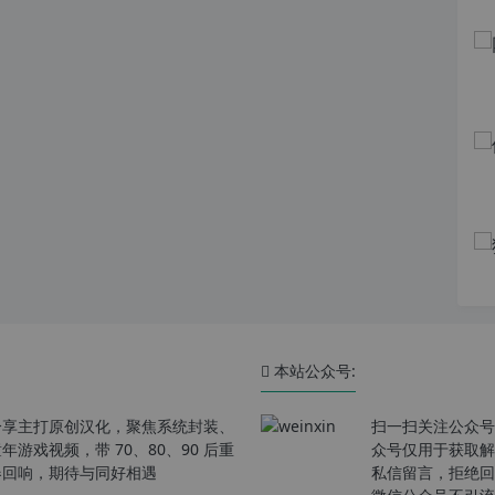
本站公众号:
分享主打原创汉化，聚焦系统封装、
扫一扫关注公众号
戏视频，带 70、80、90 后重
众号仅用于获取解
春回响，期待与同好相遇
私信留言，拒绝回