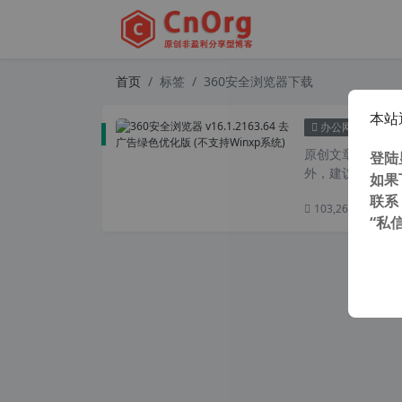
首页
标签
360安全浏览器下载
本站
360
办公网络
原创文章，转载请注
登陆
外，建议避开晚上的
如果
联系
103,269 次浏览
次
“私