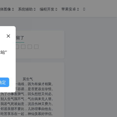
体图像
系统辅助
编程开发
苹果安卓
在本页停留了
站”
我共勉
莫生气
确定
人生就像一场戏，因为有缘才相聚。
相扶到老不容易，是否更该去珍惜。
为了小事发脾气，回头想想又何必。
别人生气我不气，气出病来无人替。
我若气死谁如意，况且伤神又费力。
邻居亲朋不要比，儿孙琐事由他去。
吃苦享乐在一起，神仙羡慕好伴侣。