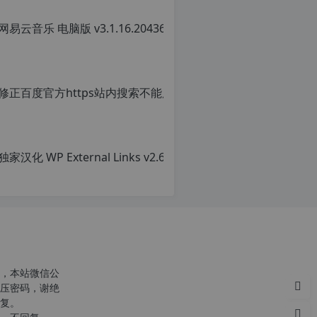
网易云音乐 
原
创
文
章，
转
载
请
注
明：
转
载
自
c
n
o
r
g.
1
2
h
，本站微信公
p.
压密码，谢绝
d
复。
e