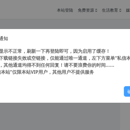
本站登陆
免费资源
生活教育
媒
通知
安全浏览器 v16.1.2163.64 去广告绿色优化版 (不支持Winxp系统)
您
明： 转载自 cnorg.12hp.de 注意： 由于网站空间位于国
显示不正常，刷新一下再登陆即可，因为启用了缓存！
访问高...
下载链接失效或空链接，仅能通过唯一通道，左下方菜单“私信本
，其他通道均得不到任何回复！请不要浪费你的时间......
阅读
2026年7月31日
信本站”仅限本站VIP用户，其他用户不提供服务
你