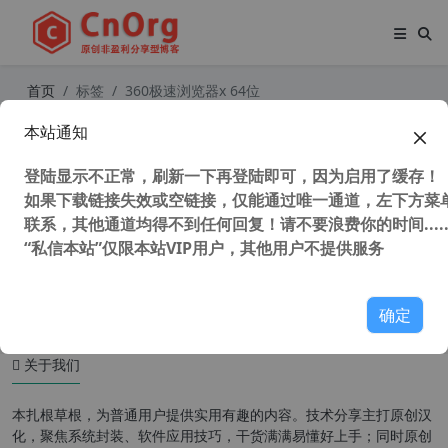
首页
标签
360极速浏览器x 64位
本站通知
360极速浏览器X v22.3.3208.64去广
告绿色优化版 (不支持Winxp系统)
登陆显示不正常，刷新一下再登陆即可，因为启用了缓存！
如果下载链接失效或空链接，仅能通过唯一通道，左下方菜单
联系，其他通道均得不到任何回复！请不要浪费你的时间.....
“私信本站”仅限本站VIP用户，其他用户不提供服务
94,131 次浏览
办公网络
确定
关于我们
本扎根草根，为普通用户提供实用有趣的内容。技术分享主打原创汉
化，聚焦系统封装、软件应用技巧，干货满满易懂好上手；同时原创