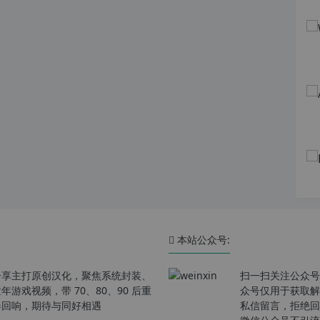
本站公众号:
分享主打原创汉化，聚焦系统封装、
扫一扫关注公众号
戏视频，带 70、80、90 后重
众号仅用于获取解
春回响，期待与同好相遇
私信留言，拒绝回