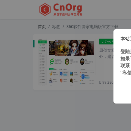
首页
标签
360软件管家电脑版官方下载
本站
36
办公网络
原创文章，转载请注
登陆
外，建议避开晚上的
如果
联系
“私
99,280 次浏览
次