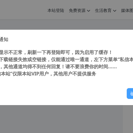
本站登陆
免费资源
生活教育
媒体
通知
0软件管家 7.5.0.1860 独立版 官方提取版 (支持Winxp)
您
明： 转载自 cnorg.12hp.de 注意： 由于网站空间位于国
显示不正常，刷新一下再登陆即可，因为启用了缓存！
访问高...
下载链接失效或空链接，仅能通过唯一通道，左下方菜单“私信本
，其他通道均得不到任何回复！请不要浪费你的时间......
信本站”仅限本站VIP用户，其他用户不提供服务
你
阅读
2026年7月22日