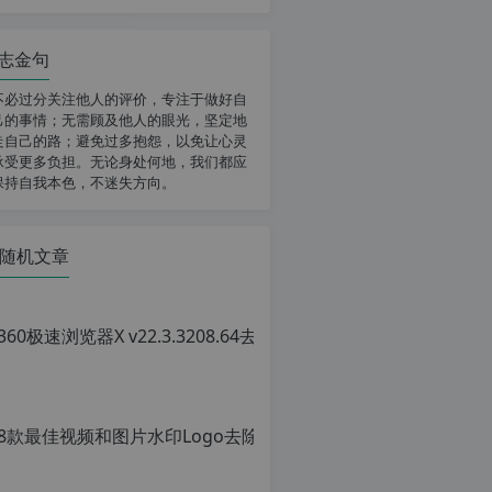
志金句
不必过分关注他人的评价，专注于做好自
己的事情；无需顾及他人的眼光，坚定地
走自己的路；避免过多抱怨，以免让心灵
承受更多负担。无论身处何地，我们都应
保持自我本色，不迷失方向。
随机文章
8款最佳视频和图片水印Lo
原
创
文
章，