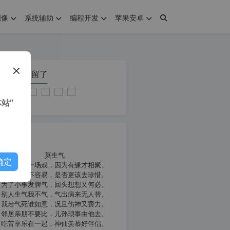
图像
系统辅助
编程开发
苹果安卓
在本页停留了
站”
我共勉
莫生气
确定
人生就像一场戏，因为有缘才相聚。
相扶到老不容易，是否更该去珍惜。
为了小事发脾气，回头想想又何必。
别人生气我不气，气出病来无人替。
我若气死谁如意，况且伤神又费力。
邻居亲朋不要比，儿孙琐事由他去。
吃苦享乐在一起，神仙羡慕好伴侣。