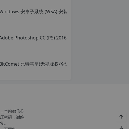
Win
转
载
原
请
创
注
文
明：
章，
转
转
载
载
自
请
c
注
n
明：
o
转
r
载
g.
自
1
c
2
n
h
o
p.
r
d
g.
e
1
注
2
意：
h
，本站微信公
由
p.
压密码，谢绝
于
d
复。
网
e
站