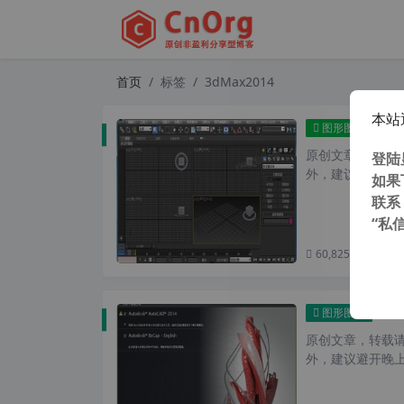
首页
标签
3dMax2014
本站
Aut
图形图像
原创文章，转载请注
登陆
外，建议避开晚上的
如果
联系
“私
60,825 次浏览
次
Aut
图形图像
原创文章，转载请注
外，建议避开晚上