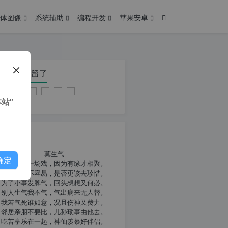
体图像
系统辅助
编程开发
苹果安卓
在本页停留了
站”
我共勉
莫生气
确定
人生就像一场戏，因为有缘才相聚。
相扶到老不容易，是否更该去珍惜。
为了小事发脾气，回头想想又何必。
别人生气我不气，气出病来无人替。
我若气死谁如意，况且伤神又费力。
邻居亲朋不要比，儿孙琐事由他去。
吃苦享乐在一起，神仙羡慕好伴侣。