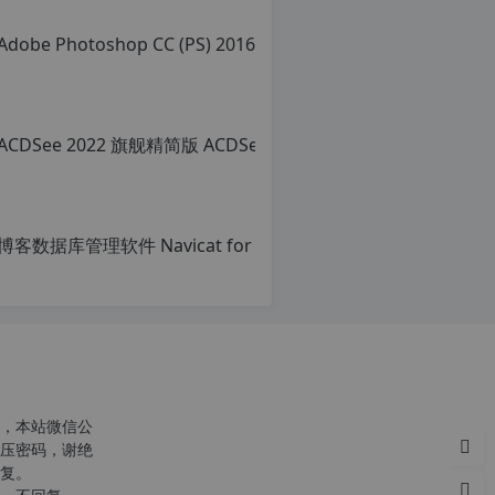
c
r
g
c
n
o
p
r
g
1
2
h
p
d
e
，本站微信公
压密码，谢绝
复。