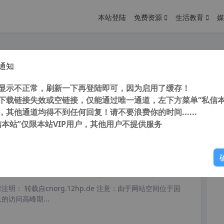
本站登陆
免费资源
生活教育
媒
通知
odesk 3ds Max 2014 中文/英文多语言版(附注册机+序列号/密钥) 64位
您
明： 转载自 cnorg.12hp.de 注意： 由于网站空间位于国
显示不正常，刷新一下再登陆即可，因为启用了缓存！
访问高...
下载链接失效或空链接，仅能通过唯一通道，左下方菜单“私信本
，其他通道均得不到任何回复！请不要浪费你的时间......
信本站”仅限本站VIP用户，其他用户不提供服务
你
阅读
2025年12月8日
odesk2014全系列下载地址（官方下载地址）+Autodesk2014全系列注册机
明： 转载自cnorg.12hp.de 注意：由于网站空间位于国
的访问高峰期...