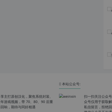
本站公众号:
分享主打原创汉化，聚焦系统封装、
扫一扫关注公众号
戏视频，带 70、80、90 后重
众号仅用于获取解
春回响，期待与同好相遇
私信留言，拒绝回