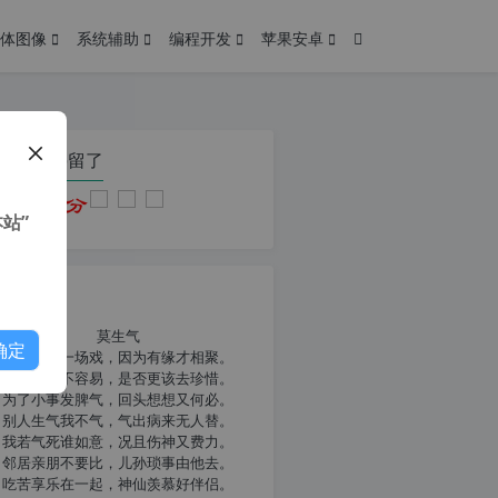
体图像
系统辅助
编程开发
苹果安卓
在本页停留了
站”
我共勉
莫生气
确定
人生就像一场戏，因为有缘才相聚。
相扶到老不容易，是否更该去珍惜。
为了小事发脾气，回头想想又何必。
别人生气我不气，气出病来无人替。
我若气死谁如意，况且伤神又费力。
邻居亲朋不要比，儿孙琐事由他去。
吃苦享乐在一起，神仙羡慕好伴侣。