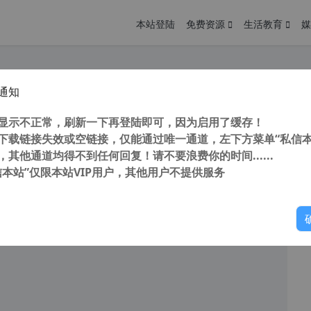
本站登陆
免费资源
生活教育
媒
通知
 4DDiG Windows Data Recovery v9.7.3.8 中文版 数据恢复软件
您
明： 转载自 cnorg.12hp.de 注意： 由于网站空间位于国
显示不正常，刷新一下再登陆即可，因为启用了缓存！
访问高...
下载链接失效或空链接，仅能通过唯一通道，左下方菜单“私信本
，其他通道均得不到任何回复！请不要浪费你的时间......
信本站”仅限本站VIP用户，其他用户不提供服务
你
阅读
2026年2月22日