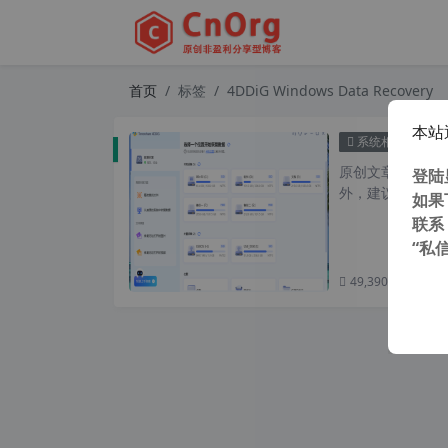
首页
标签
4DDiG Windows Data Recovery
本站
独家汉化
系统相关
原创文章，转载请注
登陆
外，建议避开晚上的
如果
联系
“私
49,390 次浏览
次