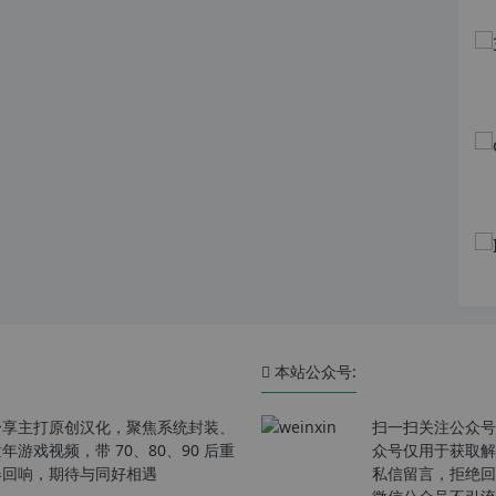
本站公众号:
分享主打原创汉化，聚焦系统封装、
扫一扫关注公众号
戏视频，带 70、80、90 后重
众号仅用于获取解
春回响，期待与同好相遇
私信留言，拒绝回