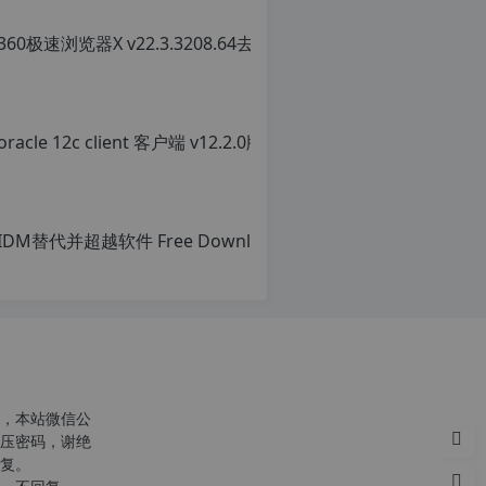
，本站微信公
压密码，谢绝
复。