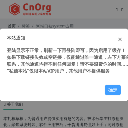
首页
标签
80端口被system占用
本站通知
解决 windows 系统 80端口 被进程 S
ystem 占用问题
登陆显示不正常，刷新一下再登陆即可，因为启用了缓存！
如果下载链接失效或空链接，仅能通过唯一通道，左下方菜单
联系，其他通道均得不到任何回复！请不要浪费你的时间.....
“私信本站”仅限本站VIP用户，其他用户不提供服务
47,792 次浏览
系统相关
确定
关于我们
本扎根草根，为普通用户提供实用有趣的内容。技术分享主打原创汉
化，聚焦系统封装、软件应用技巧，干货满满易懂好上手；同时原创