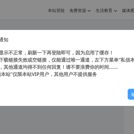
本站登陆
免费资源
生活教育
媒体
通知
 windows 系统 80端口 被进程 System 占用问题
您
明： 转载自 cnorg.12hp.de 注意： 由于网站空间位于国
显示不正常，刷新一下再登陆即可，因为启用了缓存！
访问高...
下载链接失效或空链接，仅能通过唯一通道，左下方菜单“私信本
，其他通道均得不到任何回复！请不要浪费你的时间......
信本站”仅限本站VIP用户，其他用户不提供服务
你
阅读
2026年4月12日