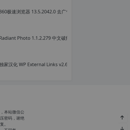
36
转
载
原
自
创
c
文
n
章
o
转
r
载
g.
请
1
注
2
明
h
转
p.
载
d
自
e
c
注
n
意：
o
由
r
于
g.
网
1
站
2
空
h
，本站微信公
间
p.
压密码，谢绝
位
d
复。
于
e
国