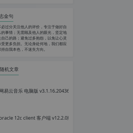
志金句
不必过分关注他人的评价，专注于做好自
己的事情；无需顾及他人的眼光，坚定地
走自己的路；避免过多抱怨，以免让心灵
承受更多负担。无论身处何地，我们都应
保持自我本色，不迷失方向。
随机文章
网易云音乐 
原
创
文
章，
转
载
请
注
明：