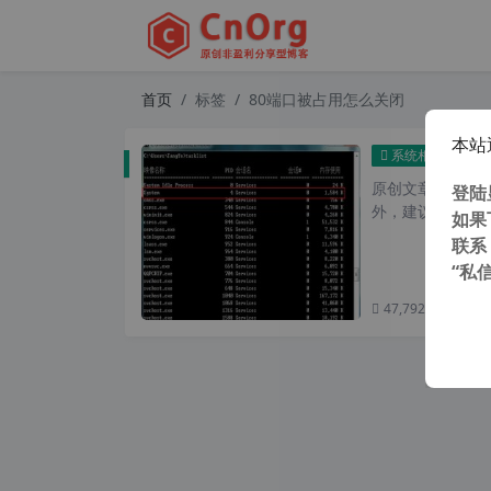
首页
标签
80端口被占用怎么关闭
本站
解决
系统相关
原创文章，转载请注
登陆
外，建议避开晚上的
如果
联系
“私
47,792 次浏览
次