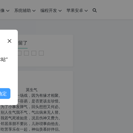
图像
系统辅助
编程开发
苹果安卓
在本页停留了
站”
我共勉
莫生气
确定
人生就像一场戏，因为有缘才相聚。
相扶到老不容易，是否更该去珍惜。
为了小事发脾气，回头想想又何必。
别人生气我不气，气出病来无人替。
我若气死谁如意，况且伤神又费力。
邻居亲朋不要比，儿孙琐事由他去。
吃苦享乐在一起，神仙羡慕好伴侣。