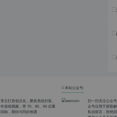
本站公众号:
分享主打原创汉化，聚焦系统封装、
扫一扫关注公众号
戏视频，带 70、80、90 后重
众号仅用于获取解
春回响，期待与同好相遇
私信留言，拒绝回