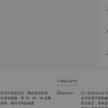
本站公众号:
分享主打原创汉化，聚焦系统封装、
扫一扫关注公众号
戏视频，带 70、80、90 后重
众号仅用于获取解
春回响，期待与同好相遇
私信留言，拒绝回