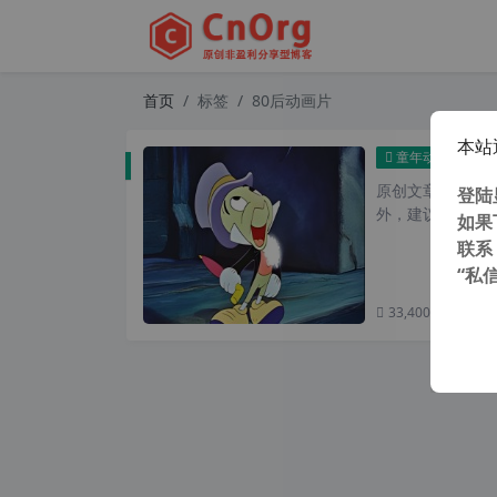
首页
标签
80后动画片
本站
70
童年动画
原创文章，转载请注
登陆
外，建议避开晚上
如果
联系
“私
33,400 次浏览
次