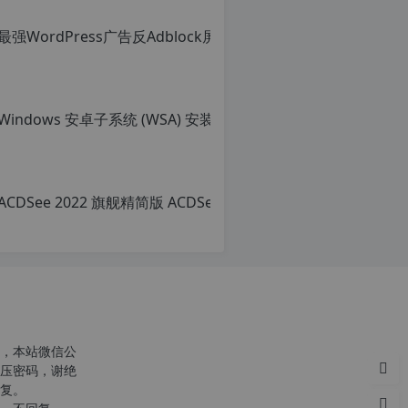
Win
原
创
文
章，
转
载
请
注
明：
转
载
自
c
n
o
，本站微信公
r
压密码，谢绝
g.
复。
1