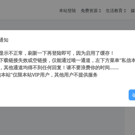
本站登陆
免费资源
生活教育
媒
通知
-80-90后动画片你看过多少，找回我们童年的回忆
您
明： 转载自cnorg.12hp.de 注意：由于网站空间位于国
显示不正常，刷新一下再登陆即可，因为启用了缓存！
的访问高峰期...
下载链接失效或空链接，仅能通过唯一通道，左下方菜单“私信本
，其他通道均得不到任何回复！请不要浪费你的时间......
信本站”仅限本站VIP用户，其他用户不提供服务
你
阅读
2025年12月7日