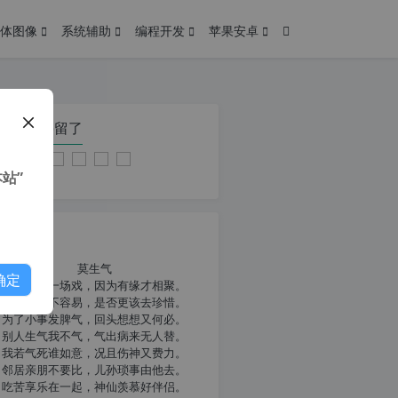
体图像
系统辅助
编程开发
苹果安卓
在本页停留了
站”
我共勉
莫生气
确定
人生就像一场戏，因为有缘才相聚。
相扶到老不容易，是否更该去珍惜。
为了小事发脾气，回头想想又何必。
别人生气我不气，气出病来无人替。
我若气死谁如意，况且伤神又费力。
邻居亲朋不要比，儿孙琐事由他去。
吃苦享乐在一起，神仙羡慕好伴侣。