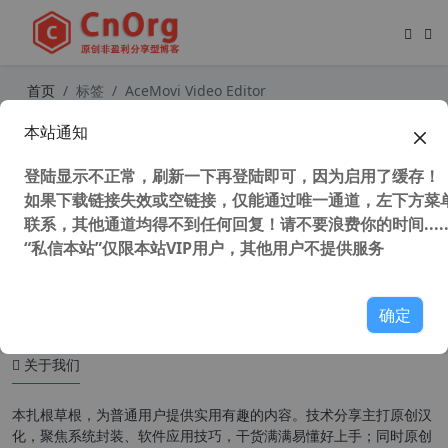
首页
标签
AceMovi Video Editor
本站通知
独家汉化 TunesKit AceMovi Video E
ditor 4.10.0.160 强大易用的视频编辑
登陆显示不正常，刷新一下再登陆即可，因为启用了缓存！
软件
如果下载链接失效或空链接，仅能通过唯一通道，左下方菜单
联系，其他通道均得不到任何回复！请不要浪费你的时间.....
“私信本站”仅限本站VIP用户，其他用户不提供服务
42,995 次浏览
媒体工具
确定
关于我们
本扎根草根，为普通用户提供实用有趣的内容。技术分享主打原创汉
化，聚焦系统封装、软件应用技巧，干货满满易懂好上手；同时原创