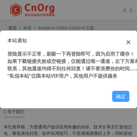
首页
标签
AceMovi Video Editor中文版
本站通知
独家汉化 TunesKit AceMovi Video E
ditor 4.10.0.160 强大易用的视频编辑
登陆显示不正常，刷新一下再登陆即可，因为启用了缓存！
软件
如果下载链接失效或空链接，仅能通过唯一通道，左下方菜单
联系，其他通道均得不到任何回复！请不要浪费你的时间.....
“私信本站”仅限本站VIP用户，其他用户不提供服务
42,995 次浏览
媒体工具
确定
关于我们
本扎根草根，为普通用户提供实用有趣的内容。技术分享主打原创汉
化，聚焦系统封装、软件应用技巧，干货满满易懂好上手；同时原创