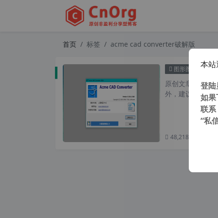
首页
标签
acme cad converter破解版
本站
Acme
图形图像
原创文章，转载请注
登陆
外，建议避开晚上
如果
联系
“私
48,218 次浏览
次