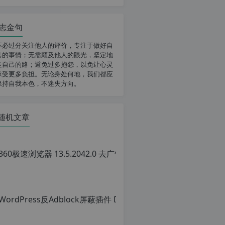
志金句
不必过分关注他人的评价，专注于做好自
己的事情；无需顾及他人的眼光，坚定地
走自己的路；避免过多抱怨，以免让心灵
承受更多负担。无论身处何地，我们都应
保持自我本色，不迷失方向。
随机文章
36
原
创
文
章
转
载
请
注
明