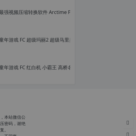
转
载
自
c
n
童年游戏 FC
o
r
原
g.
创
1
文
2
章，
h
转
p.
载
d
请
e
注
注
明：
意
转
由
载
于
自
网
c
站
n
空
o
，本站微信公
间
r
压密码，谢绝
位
g.
复。
于
1
c
国