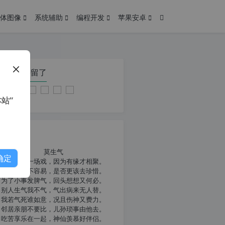
体图像
系统辅助
编程开发
苹果安卓
在本页停留了
站”
我共勉
莫生气
确定
人生就像一场戏，因为有缘才相聚。
相扶到老不容易，是否更该去珍惜。
为了小事发脾气，回头想想又何必。
别人生气我不气，气出病来无人替。
我若气死谁如意，况且伤神又费力。
邻居亲朋不要比，儿孙琐事由他去。
吃苦享乐在一起，神仙羡慕好伴侣。