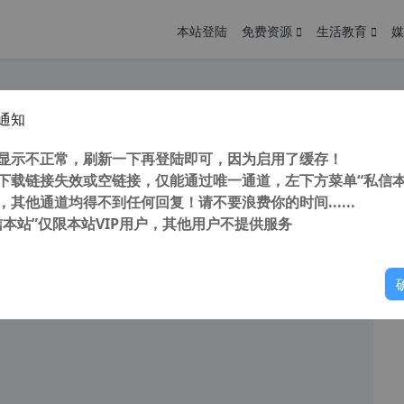
本站登陆
免费资源
生活教育
媒
通知
 CAD Converter 2023 8.10.6.1560 汉化中文版 小巧CAD看图软件 支持批量转换
您
明： 转载自cnorg.12hp.de 注意：由于网站空间位于国
显示不正常，刷新一下再登陆即可，因为启用了缓存！
的访问高峰期...
下载链接失效或空链接，仅能通过唯一通道，左下方菜单“私信本
，其他通道均得不到任何回复！请不要浪费你的时间......
信本站”仅限本站VIP用户，其他用户不提供服务
你
阅读
2026年7月25日