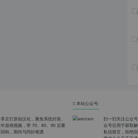
本站公众号:
分享主打原创汉化，聚焦系统封装、
扫一扫关注公众号
戏视频，带 70、80、90 后重
众号仅用于获取解
春回响，期待与同好相遇
私信留言，拒绝回