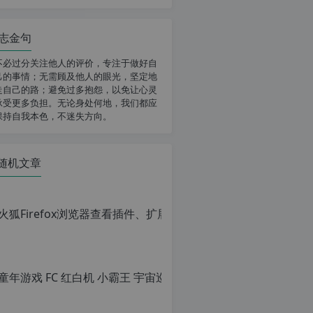
志金句
不必过分关注他人的评价，专注于做好自
己的事情；无需顾及他人的眼光，坚定地
走自己的路；避免过多抱怨，以免让心灵
承受更多负担。无论身处何地，我们都应
保持自我本色，不迷失方向。
随机文章
火狐Firef
原
创
文
章，
童年游戏
转
载
原
请
创
注
文
明：
章，