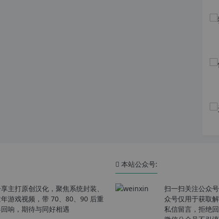
本站公众号:
分享主打原创汉化，聚焦系统封装、
扫一扫关注公众号
戏视频，带 70、80、90 后重
众号仅用于获取解
春回响，期待与同好相遇
私信留言，拒绝回