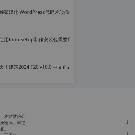
转
转
载
载
自
请
c
注
n
明：
使用Inno Setu
o
转
r
载
原
g.
自
创
1
c
文
2
n
章，
h
o
转
p.
r
载
d
g.
请
e
1
注
注
2
明：
意：
h
转
由
p.
载
于
d
自
网
e
c
站
注
n
空
意：
o
，本站微信公
间
由
r
压密码，谢绝
位
于
g.
复。
于
网
1
国
站