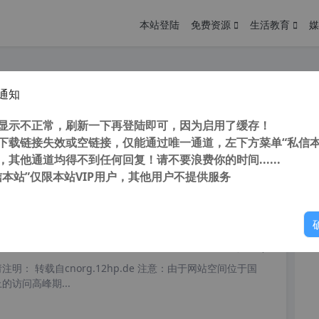
本站登陆
免费资源
生活教育
媒
通知
dobe Acrobat Pro DC 2023 x64 中文直装破解版 (附 一键转曲 一键转蓝 教程)
您
明： 转载自cnorg.12hp.de 注意：由于网站空间位于国
显示不正常，刷新一下再登陆即可，因为启用了缓存！
的访问高峰期...
下载链接失效或空链接，仅能通过唯一通道，左下方菜单“私信本
，其他通道均得不到任何回复！请不要浪费你的时间......
信本站”仅限本站VIP用户，其他用户不提供服务
你
阅读
2026年3月20日
dobe Acrobat Pro DC 2023 X86 中文直装破解版 (附 一键转曲 一键转蓝 教程)
明： 转载自cnorg.12hp.de 注意：由于网站空间位于国
的访问高峰期...