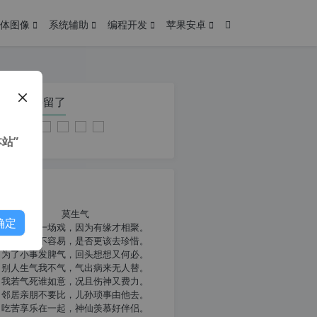
体图像
系统辅助
编程开发
苹果安卓
在本页停留了
站”
我共勉
莫生气
确定
人生就像一场戏，因为有缘才相聚。
相扶到老不容易，是否更该去珍惜。
为了小事发脾气，回头想想又何必。
别人生气我不气，气出病来无人替。
我若气死谁如意，况且伤神又费力。
邻居亲朋不要比，儿孙琐事由他去。
吃苦享乐在一起，神仙羡慕好伴侣。