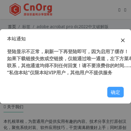
首页
标签
adobe acrobat pro dc2022中文破解版
本站通知
独家 Adobe Acrobat Pro DC 2023 x
64 中文直装破解版 (附 一键转曲 一键
登陆显示不正常，刷新一下再登陆即可，因为启用了缓存！
转蓝 教程)
如果下载链接失效或空链接，仅能通过唯一通道，左下方菜单
联系，其他通道均得不到任何回复！请不要浪费你的时间.....
“私信本站”仅限本站VIP用户，其他用户不提供服务
109,338 次浏览
办公网络
确定
关于我们
本扎根草根，为普通用户提供实用有趣的内容。技术分享主打原创汉
化，聚焦系统封装、软件应用技巧，干货满满易懂好上手；同时原创