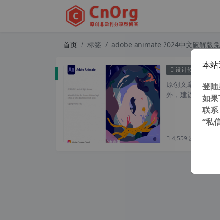
首页
标签
adobe animate 2024中文破解版
本站
Adob
设计软件
原创文章，转载请注
登陆
外，建议避开晚上的
如果
联系
“私
4,559 次浏览
次阅