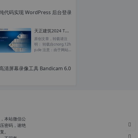
天正建筑2024 T20 v10.0 中文正式注册版 64位 支持 AutoCAD2024
原创文章，转载请注
明： 转载自cnorg.12h
p.de 注意：由于网站
空间位于国外，建议避
开晚上的访问高峰期...
c
n
o
r
g.
1
2
h
，本站微信公
p.
压密码，谢绝
d
复。
e
c