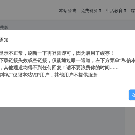
本站登陆
免费资源
生活教育
媒
免费版
通知
e Animate 2024 v24.0.12 （原Adobe Flash）中文免激活版 2D动画制作软件
您
明： 转载自 cnorg.12hp.de 注意： 由于网站空间位于国
显示不正常，刷新一下再登陆即可，因为启用了缓存！
访问高...
下载链接失效或空链接，仅能通过唯一通道，左下方菜单“私信本
，其他通道均得不到任何回复！请不要浪费你的时间......
信本站”仅限本站VIP用户，其他用户不提供服务
你
读
2025年10月10日