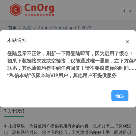
首页
标签
Adobe Photoshop CC 2022
本站通知
新安装的PS2024卡到崩溃？几步快速
搞定死机卡顿问题，也适用其他2018
登陆显示不正常，刷新一下再登陆即可，因为启用了缓存！
以上版本
如果下载链接失效或空链接，仅能通过唯一通道，左下方菜单
联系，其他通道均得不到任何回复！请不要浪费你的时间.....
“私信本站”仅限本站VIP用户，其他用户不提供服务
51,635 次浏览
图形图像
确定
关于我们
本扎根草根，为普通用户提供实用有趣的内容。技术分享主打原创汉
化，聚焦系统封装、软件应用技巧，干货满满易懂好上手；同时原创